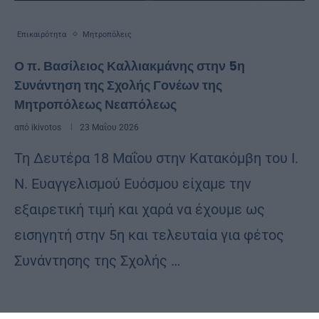
Επικαιρότητα
Μητροπόλεις
Ο π. Βασίλειος Καλλιακμάνης στην 5η
Συνάντηση της Σχολής Γονέων της
Μητροπόλεως Νεαπόλεως
από
ikivotos
23 Μαΐου 2026
Τη Δευτέρα 18 Μαΐου στην Κατακόμβη του Ι.
Ν. Ευαγγελισμού Ευόσμου είχαμε την
εξαιρετική τιμή και χαρά να έχουμε ως
εισηγητή στην 5η και τελευταία για φέτος
Συνάντησης της Σχολής …