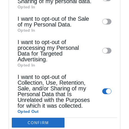
Sharing of my personal data.
Opted In
of downstream participants. This
information may also be disclosed by us to
I want to opt-out of the Sale
of my Personal Data.
third parties on the
IAB’s List of
Opted In
Downstream Participants
that may further
Τελευταία άρθρα
I want to opt-out of
disclose it to other third parties.
processing my Personal
Data for Targeted
Advertising.
Ελληνικός Ερυθρός Σταυρός: Τι πρέπει να
Opted In
περιέχει ένα φαρμακείο διακοπών
I want to opt-out of
Collection, Use, Retention,
Sale, and/or Sharing of my
Η πανήγυρις της Μεταμορφώσεως του Σωτήρος
Personal Data that Is
Unrelated with the Purposes
στη Θεσσαλονίκη
for which it was collected.
Opted Out
Όταν είσαι ευλαβής
CONFIRM