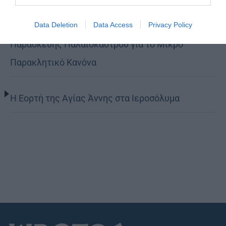
Ο Νεαπόλεως στο Ιερό Παρεκκλήσι Αγίας
Data Deletion
Data Access
Privacy Policy
Παρασκευής Παλαιοκάστρου για το Μικρό
Παρακλητικό Κανόνα
Η Εορτή της Αγίας Άννης στα Ιεροσόλυμα