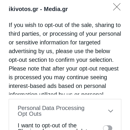
ikivotos.gr -
Media.gr
If you wish to opt-out of the sale, sharing to
third parties, or processing of your personal
or sensitive information for targeted
advertising by us, please use the below
opt-out section to confirm your selection.
Please note that after your opt-out request
is processed you may continue seeing
interest-based ads based on personal
information utilized by us or personal
information disclosed to third parties prior
Personal Data Processing
to your opt-out. You may separately opt-out
Opt Outs
of the further disclosure of your personal
I want to opt-out of the
information by third parties on the IAB’s list