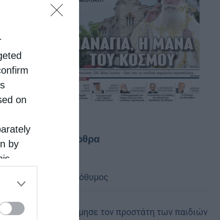
r
rgeted
confirm
is
sed on
parately
Τελευταία άρθρα
on by
his
 the
Να είσαι μακρόθυμος
ose it to
Η Καστοριά τίμησε τον προστάτη των παιδιών