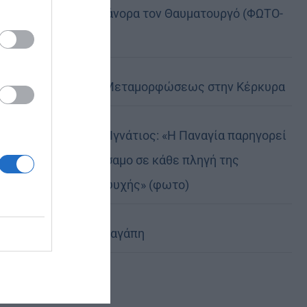
της, Άγιο Νικάνορα τον Θαυματουργό (ΦΩΤΟ-
ΒΙΝΤΕΟ)
Η Εορτή της Μεταμορφώσεως στην Κέρκυρα
Δημητριάδος Ιγνάτιος: «Η Παναγία παρηγορεί
και δίνει βάλσαμο σε κάθε πληγή της
ανθρώπινης ψυχής» (φωτο)
Χριστοφόρος αγάπη