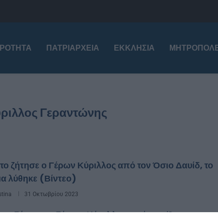
ΙΡΌΤΗΤΑ
ΠΑΤΡΙΑΡΧΕΊΑ
ΕΚΚΛΗΣΊΑ
ΜΗΤΡΟΠΌΛΕ
ύριλλος Γεραντώνης
το ζήτησε ο Γέρων Κύριλλος από τον Όσιο Δαυίδ, το
α λύθηκε (Βίντεο)
stina
31 Οκτωβρίου 2023
 το ζήτησε ο Γέρων Κύριλλος από τον Όσιο