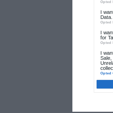
Opted 
I wan
Data.
Opted 
I wan
for T
Opted 
I wan
Sale,
Unrel
colle
Opted 