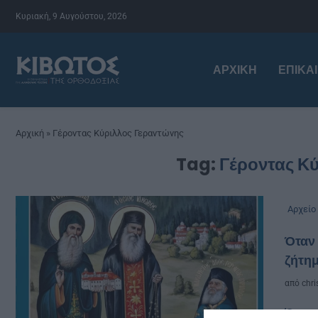
Κυριακή, 9 Αυγούστου, 2026
ΑΡΧΙΚΉ
ΕΠΙΚΑ
Αρχική
»
Γέροντας Κύριλλος Γεραντώνης
Tag:
Γέροντας Κ
Αρχείο
Όταν 
ζήτημ
από
chri
Όταν