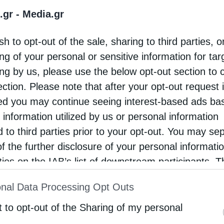
.gr -
Media.gr
δ, το ζήτημα λύθηκε (Βίντεο) Όταν το ζήτησε ο
ν Κύριλλος από τον Όσιο Δαυίδ, το ζήτημα
sh to opt-out of the sale, sharing to third parties, o
κε – YouTube …
ng of your personal or sensitive information for ta
ing by us, please use the below opt-out section to 
ection. Please note that after your opt-out request 
d you may continue seeing interest-based ads ba
 information utilized by us or personal information
d to third parties prior to your opt-out. You may se
of the further disclosure of your personal informati
rties on the IAB’s list of downstream participants. T
ion may also be disclosed by us to third parties on
nal Data Processing Opt Outs
st of Downstream Participants
that may further discl
rd parties.
t to opt-out of the Sharing of my personal