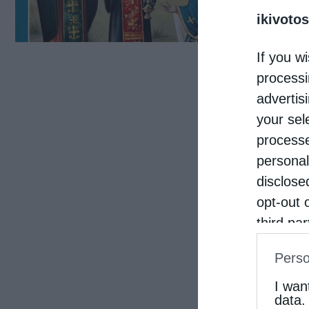
ikivotos
Δαυί
Γέρω
If you wi
λύθη
processi
advertis
your sel
processe
personal
disclose
opt-out 
third pa
informat
Perso
IAB’s Li
other thi
I wan
data.