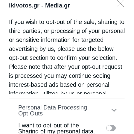
ikivotos.gr -
Media.gr
If you wish to opt-out of the sale, sharing to
third parties, or processing of your personal
or sensitive information for targeted
advertising by us, please use the below
opt-out section to confirm your selection.
Please note that after your opt-out request
is processed you may continue seeing
interest-based ads based on personal
information utilized by us or personal
information disclosed to third parties prior
Personal Data Processing
to your opt-out. You may separately opt-out
Opt Outs
of the further disclosure of your personal
I want to opt-out of the
information by third parties on the IAB’s list
Sharing of my personal data.