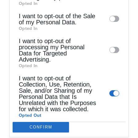
Opted In
of downstream participants. This
information may also be disclosed by us to
I want to opt-out of the Sale
of my Personal Data.
third parties on the
IAB’s List of
Opted In
Downstream Participants
that may further
I want to opt-out of
disclose it to other third parties.
Τελευταία άρθρα
processing my Personal
Data for Targeted
Advertising.
Opted In
Η υπεροχή της μητέρας
I want to opt-out of
Collection, Use, Retention,
Sale, and/or Sharing of my
Τα βράδια των Παρακλήσεων (Βίντεο)
Personal Data that Is
Unrelated with the Purposes
for which it was collected.
Ο Οικουμενικός Πατριάρχης στο πανηγυρίζον
Opted Out
Μετόχι του Αγίου Παντελεήμονος στον Γαλατά
CONFIRM