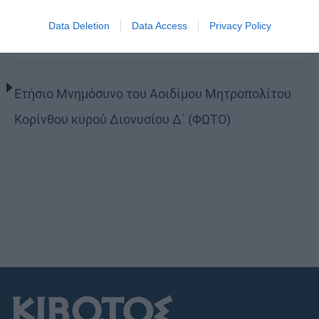
Δημητριάδος Ιγνάτιος: «Να φτάσουμε
Data Deletion
Data Access
Privacy Policy
προετοιμασμένοι στο Πάσχα του καλοκαιριού»
Ετήσιο Μνημόσυνο του Αοιδίμου Μητροπολίτου
Κορίνθου κυρού Διονυσίου Δ΄ (ΦΩΤΟ)