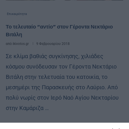
Επικαιρότητα
Το τελευταίο “αντίο” στον Γέροντα Νεκτάριο
Βιτάλη
από
ikivotos.gr
9 Φεβρουαρίου 2018
Σε κλίμα βαθιάς συγκίνησης, χιλιάδες
κόσμου συνόδευσαν τον Γέροντα Νεκτάριο
Βιτάλη στην τελετυαία του κατοικία, το
μεσημέρι της Παρασκευής στο Λαύριο. Από
πολύ νωρίς στον Ιερό Ναό Αγίου Νεκταρίου
στην Καμάριζα …