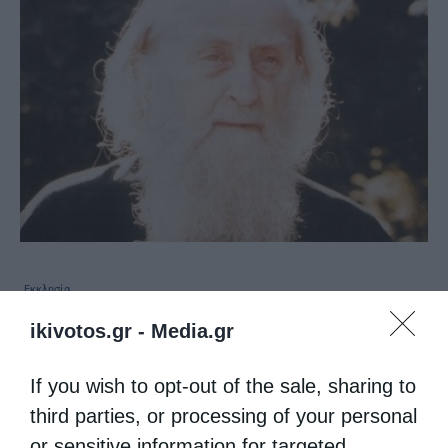
Εκκλησία
ikivotos.gr -
Media.gr
Όταν ο Κύριος επισκέπτεται την ψυχή
από
christina
5 Μαΐου 2019
If you wish to opt-out of the sale, sharing to
Όποιος πέρασε από πειρασμό, εκείνος θα
third parties, or processing of your personal
μπορέσει να βοηθήσει και τον πειραζόμενο.
or sensitive information for targeted