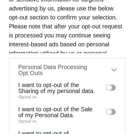
advertising by us, please use the below
Το παρελθόν ως «γεγονός» δεν διαγράφεται
opt-out section to confirm your selection.
από τη ζωή. Μπορούμε να το καλύψουμε με
Please note that after your opt-out request
τη μετάνοια, να το …
is processed you may continue seeing
interest-based ads based on personal
information utilized by us or personal
information disclosed to third parties prior
Personal Data Processing
to your opt-out. You may separately opt-out
Opt Outs
of the further disclosure of your personal
I want to opt-out of the
information by third parties on the IAB’s list
Sharing of my personal data.
Opted In
of downstream participants. This
information may also be disclosed by us to
I want to opt-out of the Sale
of my Personal Data.
third parties on the
IAB’s List of
Opted In
Downstream Participants
that may further
I want to opt-out of
disclose it to other third parties.