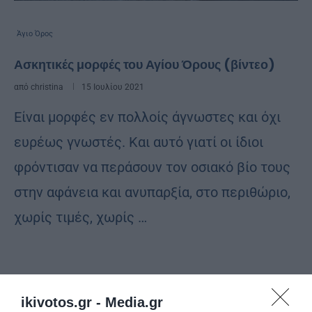
Άγιο Όρος
Ασκητικές μορφές του Αγίου Όρους (βίντεο)
από
christina
15 Ιουλίου 2021
Είναι μορφές εν πολλοίς άγνωστες και όχι
ευρέως γνωστές. Και αυτό γιατί οι ίδιοι
φρόντισαν να περάσουν τον οσιακό βίο τους
στην αφάνεια και ανυπαρξία, στο περιθώριο,
χωρίς τιμές, χωρίς …
ikivotos.gr -
Media.gr