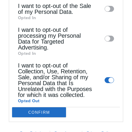
information may also be disclosed by us to
I want to opt-out of the Sale
of my Personal Data.
third parties on the
IAB’s List of
Opted In
Downstream Participants
that may further
Τελευταία άρθρα
I want to opt-out of
disclose it to other third parties.
processing my Personal
Data for Targeted
Αυστραλίας Μακάριος: «Ο Χριστός έδειξε τη
Advertising.
Opted In
λαμπρότητα της θεϊκής του δόξης»
I want to opt-out of
Collection, Use, Retention,
Sale, and/or Sharing of my
Μη χάσετε σήμερα, την “Κιβωτό της Ορθοδοξίας”,
Personal Data that Is
Unrelated with the Purposes
σε όλα τα περίπτερα
for which it was collected.
Opted Out
Ιερά Παράκληση προς την Υπεραγία Θεοτόκο στα
CONFIRM
Φαβριανά Μονοφατσίου