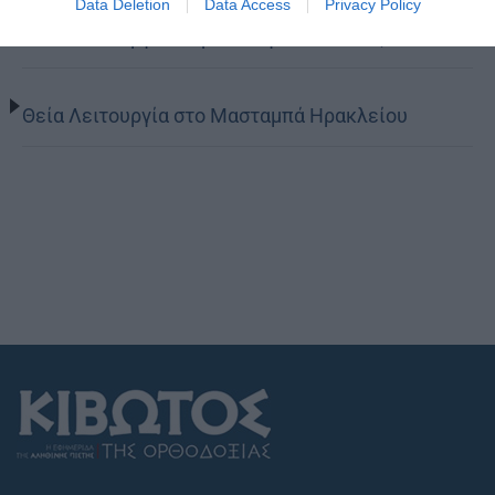
Data Deletion
Data Access
Privacy Policy
Θεία Λειτουργία στην Παναγιά Πεδιάδος
Θεία Λειτουργία στο Μασταμπά Ηρακλείου