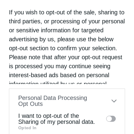
If you wish to opt-out of the sale, sharing to
third parties, or processing of your personal
or sensitive information for targeted
advertising by us, please use the below
opt-out section to confirm your selection.
Please note that after your opt-out request
is processed you may continue seeing
interest-based ads based on personal
information utilized by us or personal
information disclosed to third parties prior
Personal Data Processing
to your opt-out. You may separately opt-out
Opt Outs
of the further disclosure of your personal
I want to opt-out of the
information by third parties on the IAB’s list
Sharing of my personal data.
Opted In
of downstream participants. This