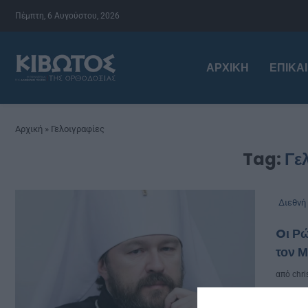
Πέμπτη, 6 Αυγούστου, 2026
ΑΡΧΙΚΉ
ΕΠΙΚΑ
Αρχική
»
Γελοιγραφίες
Tag:
Γε
Διεθνή
Oι Ρώ
τον 
από
chri
Nα μ