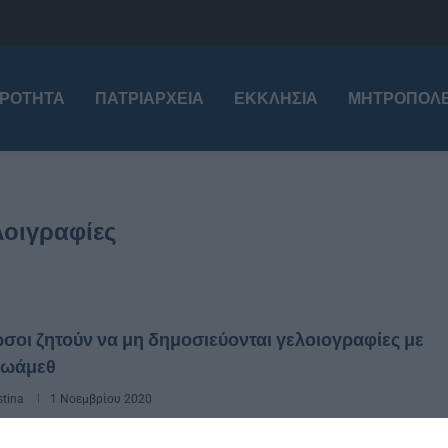
ΙΡΌΤΗΤΑ
ΠΑΤΡΙΑΡΧΕΊΑ
ΕΚΚΛΗΣΊΑ
ΜΗΤΡΟΠΌΛΕ
λοιγραφίες
σοι ζητούν να μη δημοσιεύονται γελοιογραφίες με
Μωάμεθ
stina
1 Νοεμβρίου 2020
ην δημοσιεύονται γελοιογραφίες με τον Μωάμεθ