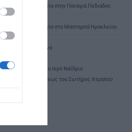
Θεία Λειτουργία στην Παναγιά Πεδιάδος
Θεία Λειτουργία στο Μασταμπά Ηρακλείου
Τα Ιερά Κείμενα
Πανηγυρίζει το Ιερό Ναΐδριο
Μεταμορφώσεως του Σωτήρος Ατραπού
Φλώρινας