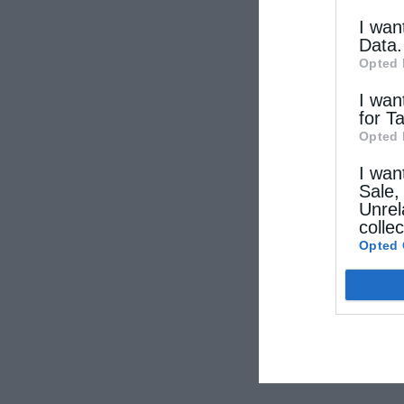
I wan
Data.
Opted 
I wan
for T
Opted 
I wan
Sale,
Unrel
colle
Opted 