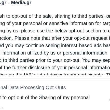
.gr -
Media.gr
 ο πρόεδρος του τμήματος Εξωτερικών
sh to opt-out of the sale, sharing to third parties, o
ησιαστικών Σχέσεων του Πατριαρχείου
ng of your personal or sensitive information for ta
ας Μητροπολίτης Βολοκολάμσκ κ. Ιλαρίων. Μετά
ing by us, please use the below opt-out section to 
φαγή τριών αθώων από φανατικό μουσουλμάνο
ection. Please note that after your opt-out request 
d you may continue seeing interest-based ads ba
 information utilized by us or personal information
d to third parties prior to your opt-out. You may se
of the further disclosure of your personal informati
rties on the IAB’s list of downstream participants. T
ion may also be disclosed by us to third parties on
nal Data Processing Opt Outs
st of Downstream Participants
that may further discl
rd parties.
t to opt-out of the Sharing of my personal
In