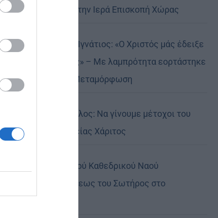
Αυστραλίας στην Ιερά Επισκοπή Χώρας
Δημητριάδος Ιγνάτιος: «Ο Χριστός μάς έδειξε
το μέλλον μας» – Με λαμπρότητα εορτάστηκε
στον Βόλο η Μεταμόρφωση
Κορίνθου Παύλος: Να γίνουμε μέτοχοι του
φωτός της Θείας Χάριτος
Πανήγυρη Ιερού Καθεδρικού Ναού
Μεταμορφώσεως του Σωτήρος στο
Αρκαλοχώρι