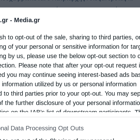
ωρος για να συμμετέχει στους εορτασμούς για
.gr -
Media.gr
0α γενέθλια του Πατριάρχη Μόσχας κ. Κυρίλλου.
στα στην εκδήλωση που έγινε στο μεγάλο
sh to opt-out of the sale, sharing to third parties, o
θέατρο …
ng of your personal or sensitive information for ta
ing by us, please use the below opt-out section to 
ection. Please note that after your opt-out request 
d you may continue seeing interest-based ads ba
 information utilized by us or personal information
d to third parties prior to your opt-out. You may se
of the further disclosure of your personal informati
rties on the IAB’s list of downstream participants. T
ion may also be disclosed by us to third parties on
nal Data Processing Opt Outs
st of Downstream Participants
that may further discl