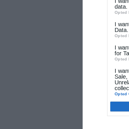
other thi
I wan
data.
Opted 
I wan
Data.
Opted 
I wan
for T
Opted 
I wan
Sale,
Unrel
colle
Opted 