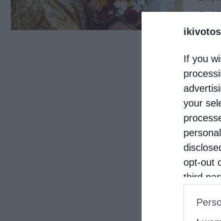
Θεόδ
ikivotos
τα 7
Μάλι
If you wi
αμφι
processi
advertis
your sel
processe
personal
disclose
opt-out 
third pa
informat
Perso
IAB’s Li