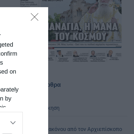
r
rgeted
confirm
is
sed on
Τελευταία άρθρα
parately
on by
his
Κακό και εκδίκηση
 the
ose it to
Χειροτονία Διακόνου από τον Αρχιεπίσκοπο