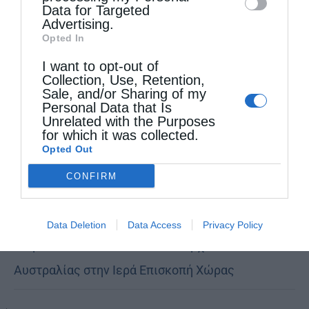
Data for Targeted
Advertising.
Opted In
I want to opt-out of
Collection, Use, Retention,
Sale, and/or Sharing of my
Personal Data that Is
Unrelated with the Purposes
for which it was collected.
Τελευταία άρθρα
Opted Out
CONFIRM
Κακό και εκδίκηση
Data Deletion
Data Access
Privacy Policy
Χειροτονία Διακόνου από τον Αρχιεπίσκοπο
Αυστραλίας στην Ιερά Επισκοπή Χώρας