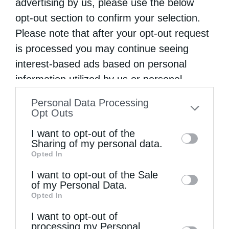
advertising by us, please use the below
opt-out section to confirm your selection.
Please note that after your opt-out request
is processed you may continue seeing
interest-based ads based on personal
information utilized by us or personal
information disclosed to third parties prior
Personal Data Processing
to your opt-out. You may separately opt-out
Opt Outs
of the further disclosure of your personal
I want to opt-out of the
information by third parties on the IAB’s list
Sharing of my personal data.
Opted In
of downstream participants. This
information may also be disclosed by us to
I want to opt-out of the Sale
of my Personal Data.
third parties on the
IAB’s List of
Opted In
Downstream Participants
that may further
I want to opt-out of
disclose it to other third parties.
processing my Personal