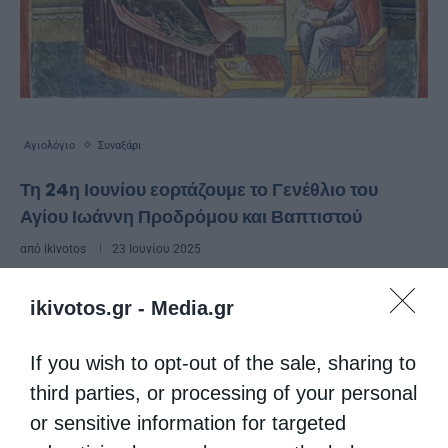
Αγιολόγιο
Συναξάρι
Τη 24η Ιουνίου εορτάζουμε το Γενέθλιο του
Αγίου Ιωάννη Προδρόμου και Βαπτιστού
από
ikivotos
23 Ιουνίου 2025
Την ημέρα αυτή η Αγία μας εκκλησία
ikivotos.gr -
Media.gr
εορτάζει το γενέσιο του ενδόξου Προφήτου
Προδρόμου και Βαπτιστού Ιωάννη. Ο πατέρας
If you wish to opt-out of the sale, sharing to
third parties, or processing of your personal
του Ζαχαρίας, ήταν ιερέας. Κάποια ημέρα την
or sensitive information for targeted
ώρα του θυμιάματος, είδε …