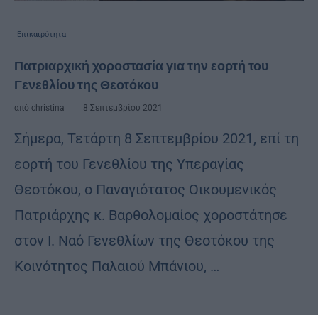
Επικαιρότητα
Πατριαρχική χοροστασία για την εορτή του
Γενεθλίου της Θεοτόκου
από
christina
8 Σεπτεμβρίου 2021
Σήμερα, Τετάρτη 8 Σεπτεμβρίου 2021, επί τη
εορτή του Γενεθλίου της Υπεραγίας
Θεοτόκου, ο Παναγιότατος Οικουμενικός
Πατριάρχης κ. Βαρθολομαίος χοροστάτησε
στον Ι. Ναό Γενεθλίων της Θεοτόκου της
Κοινότητος Παλαιού Μπάνιου, …