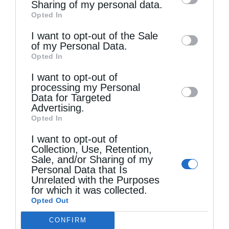
information by third parties on the IAB’s list
Sharing of my personal data.
Opted In
of downstream participants. This
information may also be disclosed by us to
I want to opt-out of the Sale
of my Personal Data.
third parties on the
IAB’s List of
Opted In
Downstream Participants
that may further
Τελευταία άρθρα
I want to opt-out of
disclose it to other third parties.
processing my Personal
Data for Targeted
Advertising.
Δημητριάδος Ιγνάτιος: «Ο Ναός είναι ο τόπος της
Opted In
πίστεως, της παράδοσης και της ενότητας»
I want to opt-out of
Collection, Use, Retention,
Sale, and/or Sharing of my
«Η Πίστη ως Δύναμη Ενότητας και Υπέρβασης
Personal Data that Is
Unrelated with the Purposes
των Παγκόσμιων Κρίσεων» (Ι’ Κυριακή Ματθαίου)
for which it was collected.
Opted Out
CONFIRM
Ελληνικός Ερυθρός Σταυρός: Τι πρέπει να