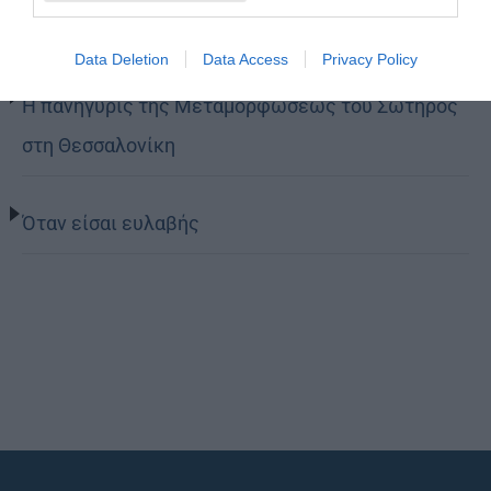
περιέχει ένα φαρμακείο διακοπών
Data Deletion
Data Access
Privacy Policy
Η πανήγυρις της Μεταμορφώσεως του Σωτήρος
στη Θεσσαλονίκη
Όταν είσαι ευλαβής