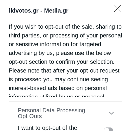
ikivotos.gr -
Media.gr
If you wish to opt-out of the sale, sharing to
third parties, or processing of your personal
or sensitive information for targeted
advertising by us, please use the below
opt-out section to confirm your selection.
Please note that after your opt-out request
is processed you may continue seeing
interest-based ads based on personal
information utilized by us or personal
information disclosed to third parties prior
Personal Data Processing
to your opt-out. You may separately opt-out
Opt Outs
of the further disclosure of your personal
I want to opt-out of the