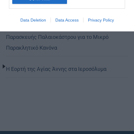
Όταν είσαι ευλαβής
Data Deletion
Data Access
Privacy Policy
Ο Νεαπόλεως στο Ιερό Παρεκκλήσι Αγίας
Παρασκευής Παλαιοκάστρου για το Μικρό
Παρακλητικό Κανόνα
Η Εορτή της Αγίας Άννης στα Ιεροσόλυμα