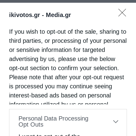
ikivotos.gr -
Media.gr
If you wish to opt-out of the sale, sharing to
third parties, or processing of your personal
or sensitive information for targeted
advertising by us, please use the below
opt-out section to confirm your selection.
Please note that after your opt-out request
is processed you may continue seeing
interest-based ads based on personal
information utilized by us or personal
information disclosed to third parties prior
Personal Data Processing
to your opt-out. You may separately opt-out
Opt Outs
of the further disclosure of your personal