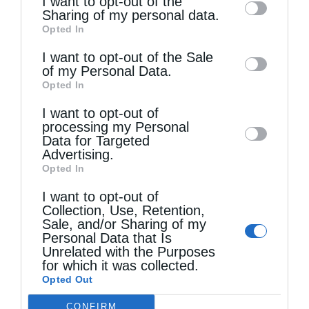
I want to opt-out of the
information by third parties on the IAB’s list
Sharing of my personal data.
Opted In
of downstream participants. This
information may also be disclosed by us to
I want to opt-out of the Sale
of my Personal Data.
third parties on the
IAB’s List of
Opted In
Downstream Participants
that may further
I want to opt-out of
disclose it to other third parties.
Τελευταία άρθρα
processing my Personal
Data for Targeted
Advertising.
Opted In
Ελληνικός Ερυθρός Σταυρός: Τι πρέπει να
I want to opt-out of
περιέχει ένα φαρμακείο διακοπών
Collection, Use, Retention,
Sale, and/or Sharing of my
Personal Data that Is
Η πανήγυρις της Μεταμορφώσεως του Σωτήρος
Unrelated with the Purposes
for which it was collected.
στη Θεσσαλονίκη
Opted Out
CONFIRM