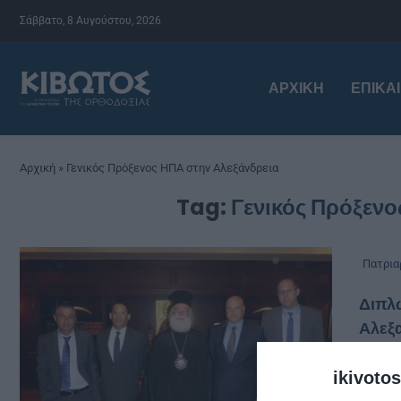
Σάββατο, 8 Αυγούστου, 2026
ΑΡΧΙΚΉ
ΕΠΙΚΑ
Αρχική
»
Γενικός Πρόξενος ΗΠΑ στην Αλεξάνδρεια
Tag:
Γενικός Πρόξενο
Πατρια
Διπλ
Αλεξ
από
kivo
ikivotos
Στις