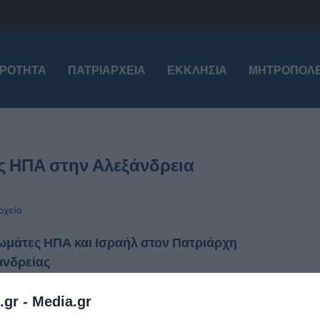
ΙΡΌΤΗΤΑ
ΠΑΤΡΙΑΡΧΕΊΑ
ΕΚΚΛΗΣΊΑ
ΜΗΤΡΟΠΌΛΕ
ς ΗΠΑ στην Αλεξάνδρεια
ρχεία
ωμάτες ΗΠΑ και Ισραήλ στον Πατριάρχη
ανδρείας
tos
21 Σεπτεμβρίου 2016
.gr -
Media.gr
 21 Σεπτεμβρίου ο Πατριάρχης Αλεξανδρείας και