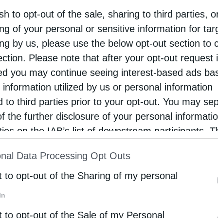
sh to opt-out of the sale, sharing to third parties, o
ς Αφρικής κ. Θεόδωρος Β΄ δέχθηκε στην
ng of your personal or sensitive information for ta
ιαρχική Καθέδρα την επίσκεψη του Πρέσβη του
ing by us, please use the below opt-out section to 
λ στην Αίγυπτο κ. David Govrin, στα πλαίσια της …
ection. Please note that after your opt-out request 
d you may continue seeing interest-based ads ba
 information utilized by us or personal information
d to third parties prior to your opt-out. You may se
of the further disclosure of your personal informati
rties on the IAB’s list of downstream participants. T
ion may also be disclosed by us to third parties on
nal Data Processing Opt Outs
st of Downstream Participants
that may further discl
rd parties.
t to opt-out of the Sharing of my personal
In
t to opt-out of the Sale of my Personal