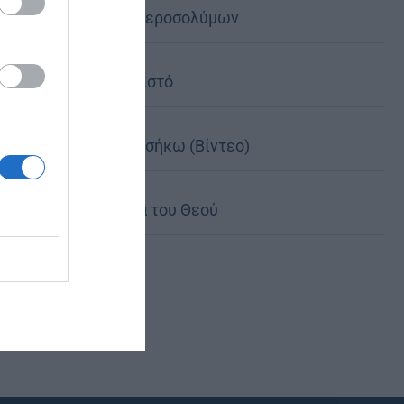
Πατριαρχείο Ιεροσολύμων
Χωρίς τον Χριστό
Κι αν έπεσες, σήκω (Βίντεο)
Η Παιδαγωγία του Θεού