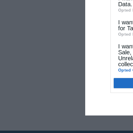
Data.
Opted 
I wan
for T
Opted 
I wan
Sale,
Unrel
colle
Opted 