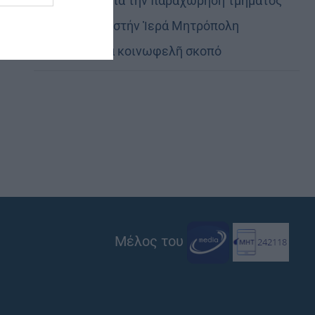
Εὐχαριστίες γιά τήν παραχώρηση τμήματος
στρατοπέδου στήν Ἱερά Μητρόπολη
Καστορίας γιά κοινωφελῆ σκοπό
Μέλος του