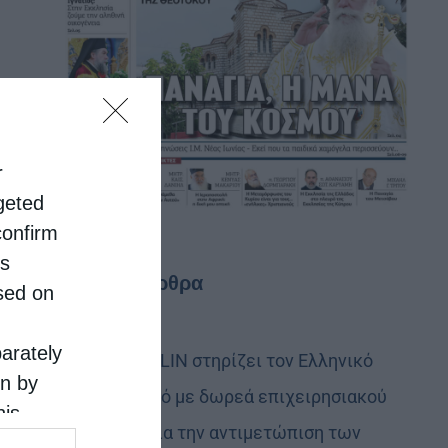
r
rgeted
confirm
is
Τελευταία άρθρα
sed on
parately
Η LEROY MERLIN στηρίζει τον Ελληνικό
on by
Ερυθρό Σταυρό με δωρεά επιχειρησιακού
his
εξοπλισμού για την αντιμετώπιση των
 the