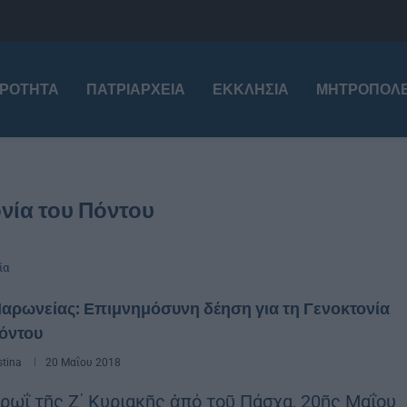
ΙΡΌΤΗΤΑ
ΠΑΤΡΙΑΡΧΕΊΑ
ΕΚΚΛΗΣΊΑ
ΜΗΤΡΟΠΌΛΕ
νία του Πόντου
ία
Μαρωνείας: Επιμνημόσυνη δέηση για τη Γενοκτονία
όντου
stina
20 Μαΐου 2018
πρωΐ τῆς Ζ΄ Κυριακῆς ἀπό τοῦ Πάσχα, 20ῆς Μαΐου