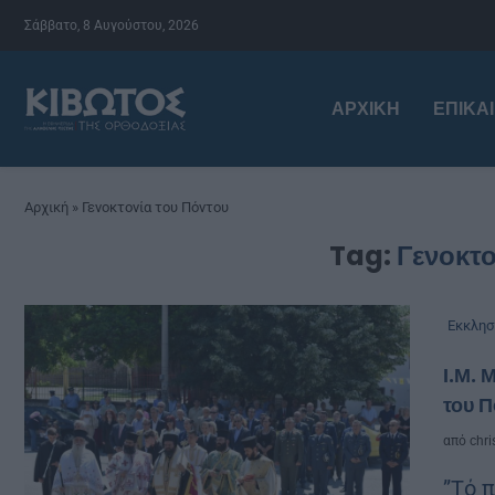
Σάββατο, 8 Αυγούστου, 2026
ΑΡΧΙΚΉ
ΕΠΙΚΑ
Αρχική
»
Γενοκτονία του Πόντου
Tag:
Γενοκτο
Εκκλησ
Ι.Μ. 
του Π
από
chri
”Τό 