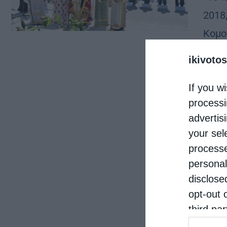
2018
Κομο
Ἐνορ
ikivotos
Θρυλ
If you wi
processi
advertis
your sel
processe
personal
disclose
opt-out 
third pa
informat