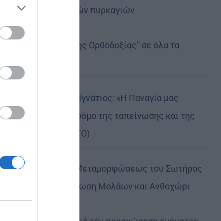
καταστροφικών πυρκαγιών
ose it to
Η “Κιβωτός της Ορθοδοξίας” σε όλα τα
περίπτερα
Δημητριάδος Ιγνάτιος: «Η Παναγία μας
δείχνει τον δρόμο της ταπείνωσης και της
σιωπής» (ΦΩΤΟ)
Η εορτή της Μεταμορφώσεως του Σωτήρος
σε Μεταμόρφωση Μολάων και Ανθοχώρι