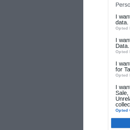
Perso
IAB’s Li
other thi
I wan
data.
Opted 
I wan
Data.
Opted 
I wan
for T
Opted 
I wan
Sale,
Unrel
colle
Opted 