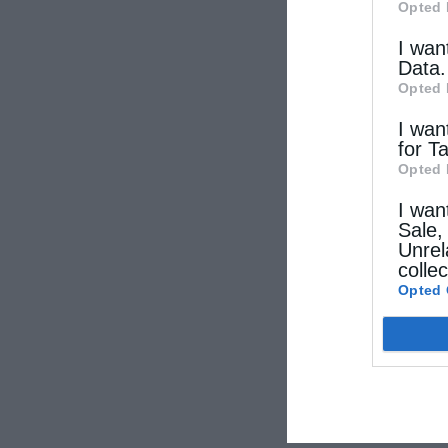
Opted 
I wan
Data.
Opted 
I wan
for T
Opted 
I wan
Sale,
Unrel
colle
Opted 