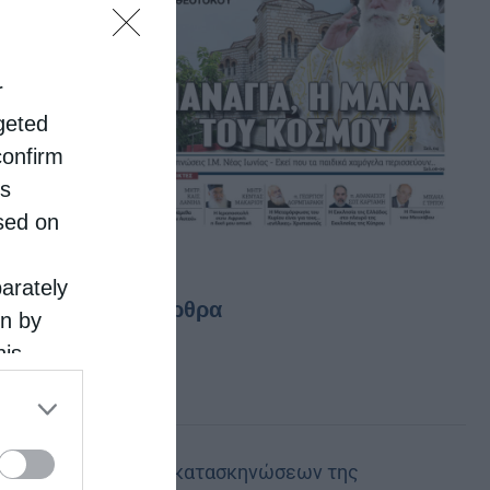
r
rgeted
confirm
is
sed on
parately
Τελευταία άρθρα
on by
his
 the
Ο θείος έρως
ose it to
Στελέχη των κατασκηνώσεων της