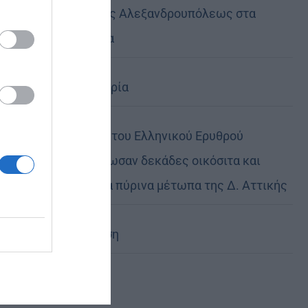
Μητροπόλεως Αλεξανδρουπόλεως στα
Πριγκηπόνησα
Ηθική ελευθερία
Οι εθελοντές του Ελληνικού Ερυθρού
Σταυρού διέσωσαν δεκάδες οικόσιτα και
άγρια ζώα στα πύρινα μέτωπα της Δ. Αττικής
Η Εξομολόγηση