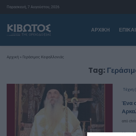
Παρασκευή, 7 Αυγούστου, 2026
ΑΡΧΙΚΉ
ΕΠΙΚΑ
Αρχική
»
Γεράσιμος Κεφαλλονιάς
Tag:
Γεράσιμ
Τέχνη (
Ένα σ
Αρκα
από
chri
Κυκλ