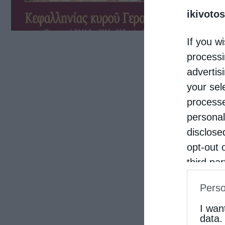
ikivotos
Σεβα
Καστ
If you wi
τίτλ
processi
εκδό
advertis
your sel
Σεβα
processe
personal
disclose
opt-out 
third pa
informat
Perso
IAB’s Li
other thi
I wan
data.