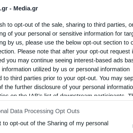
.gr -
Media.gr
σμιωτάτου Μητροπολίτη Αρκαλοχωρίου,
ελλίου και Βιάννου κ. Ανδρέα Νανάκη, υπό τον
sh to opt-out of the sale, sharing to third parties, o
ο «Κεφαλληνίας κυρού Γερασίμου» από τις
ng of your personal or sensitive information for ta
σεις «Μπαρμπουνάκη». Το βιβλίο προλογίζει ο
ing by us, please use the below opt-out section to 
ection. Please note that after your opt-out request 
σμιώτατος Μητροπολίτης Κεφαλληνίας κ. …
d you may continue seeing interest-based ads ba
 information utilized by us or personal information
d to third parties prior to your opt-out. You may se
of the further disclosure of your personal informati
rties on the IAB’s list of downstream participants. T
ion may also be disclosed by us to third parties on
nal Data Processing Opt Outs
st of Downstream Participants
that may further discl
rd parties.
t to opt-out of the Sharing of my personal