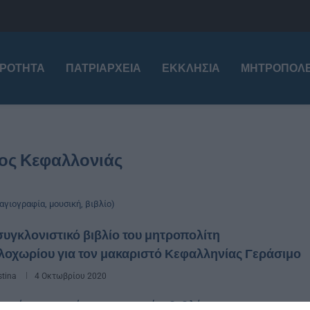
ΙΡΌΤΗΤΑ
ΠΑΤΡΙΑΡΧΕΊΑ
ΕΚΚΛΗΣΊΑ
ΜΗΤΡΟΠΌΛΕ
ος Κεφαλλονιάς
αγιογραφία, μουσική, βιβλίο)
υγκλονιστικό βιβλίο του μητροπολίτη
λοχωρίου για τον μακαριστό Κεφαλληνίας Γεράσιμο
stina
4 Οκτωβρίου 2020
οφόρησε πρόσφατα το νέο βιβλίο του