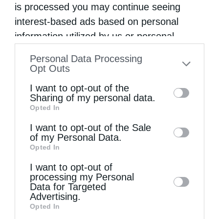
is processed you may continue seeing
interest-based ads based on personal
information utilized by us or personal
information disclosed to third parties prior
Personal Data Processing
to your opt-out. You may separately opt-out
Opt Outs
of the further disclosure of your personal
I want to opt-out of the
information by third parties on the IAB’s list
Sharing of my personal data.
Opted In
of downstream participants. This
information may also be disclosed by us to
I want to opt-out of the Sale
of my Personal Data.
third parties on the
IAB’s List of
Opted In
Downstream Participants
that may further
I want to opt-out of
disclose it to other third parties.
processing my Personal
Data for Targeted
Πατριαρχεία
Advertising.
Opted In
Κρήτη: Νέος Μητροπολίτης Πέτρας ο Γεράσιμος