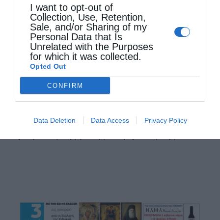
I want to opt-out of
Μαρματάκης
Collection, Use, Retention,
από
kivotos
8 Δεκεμβρίου 2015
Sale, and/or Sharing of my
Personal Data that Is
Συνεδρίασε σήμερα η Ιερά Σύνοδος της
Unrelated with the Purposes
for which it was collected.
Εκκλησίας της Κρήτης και προχώρησε στην
Opted Out
εκλογή Μητροπολίτη Πέτρας και
CONFIRM
Χερρονήσου. κατά τη διαδικασία εξελέγη ο
Αρχιμανδρίτης Γεράσιμος Μαρματάκης,
Data Deletion
Data Access
Privacy Policy
Ηγούμενος της μονής Κοιμήσεως της …