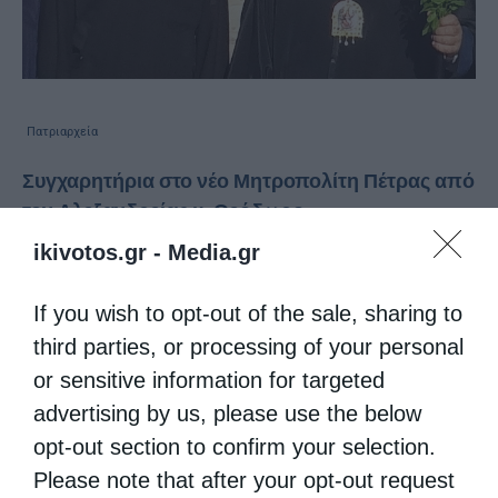
Πατριαρχεία
Συγχαρητήρια στο νέο Μητροπολίτη Πέτρας από
τον Αλεξανδρείας κ. Θεόδωρο
από
kivotos
9 Δεκεμβρίου 2015
ikivotos.gr -
Media.gr
Σύμφωνα με ανακοίνωση που εξέδωσε το
If you wish to opt-out of the sale, sharing to
Πατριαρχείο Αλεξανδρείας, ο Πατριάρχης κ.
third parties, or processing of your personal
Θεόδωρος απέστειλε συγχαρητήρια στον
or sensitive information for targeted
νεοεκλεγέντα Μητροπολίτη Πέτρας και
advertising by us, please use the below
opt-out section to confirm your selection.
Χερρονήσου στην Κρήτη κ. Γεράσιμο, τον
Please note that after your opt-out request
οποίο γνωρίζει προσωπικά και τον …