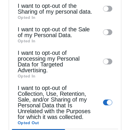
of the further disclosure of your personal
I want to opt-out of the
information by third parties on the IAB’s list
Sharing of my personal data.
Opted In
of downstream participants. This
information may also be disclosed by us to
I want to opt-out of the Sale
of my Personal Data.
third parties on the
IAB’s List of
Opted In
Downstream Participants
that may further
Τελευταία άρθρα
I want to opt-out of
disclose it to other third parties.
processing my Personal
Data for Targeted
Advertising.
Κακό και εκδίκηση
Opted In
I want to opt-out of
Χειροτονία Διακόνου από τον Αρχιεπίσκοπο
Collection, Use, Retention,
Sale, and/or Sharing of my
Αυστραλίας στην Ιερά Επισκοπή Χώρας
Personal Data that Is
Unrelated with the Purposes
for which it was collected.
Opted Out
Δημητριάδος Ιγνάτιος: «Ο Χριστός μάς έδειξε το