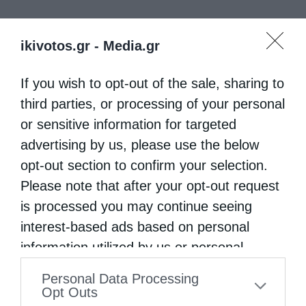
ikivotos.gr -
Media.gr
If you wish to opt-out of the sale, sharing to
third parties, or processing of your personal
or sensitive information for targeted
advertising by us, please use the below
opt-out section to confirm your selection.
Please note that after your opt-out request
is processed you may continue seeing
interest-based ads based on personal
information utilized by us or personal
information disclosed to third parties prior
Personal Data Processing
to your opt-out. You may separately opt-out
Opt Outs