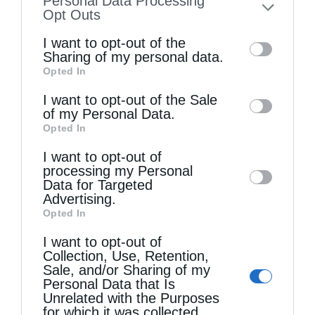
Personal Data Processing
to your opt-out. You may separately opt-out
Opt Outs
of the further disclosure of your personal
I want to opt-out of the
information by third parties on the IAB’s list
Sharing of my personal data.
Opted In
of downstream participants. This
information may also be disclosed by us to
I want to opt-out of the Sale
Τελευταία άρθρα
of my Personal Data.
third parties on the
IAB’s List of
Opted In
Downstream Participants
that may further
I want to opt-out of
Η LEROY MERLIN στηρίζει τον Ελληνικό Ερυθρό
disclose it to other third parties.
processing my Personal
Σταυρό με δωρεά επιχειρησιακού εξοπλισμού για
Data for Targeted
Advertising.
την αντιμετώπιση των καταστροφικών
Opted In
πυρκαγιών
I want to opt-out of
Collection, Use, Retention,
Sale, and/or Sharing of my
Η “Κιβωτός της Ορθοδοξίας” σε όλα τα περίπτερα
Personal Data that Is
Unrelated with the Purposes
for which it was collected.