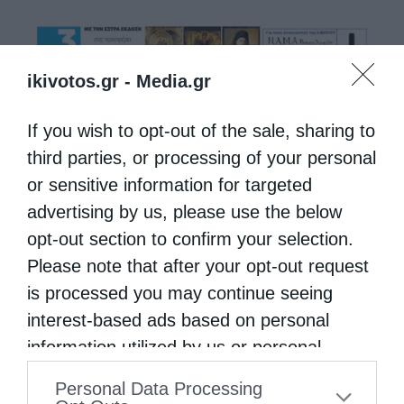
ikivotos.gr -
Media.gr
If you wish to opt-out of the sale, sharing to
third parties, or processing of your personal
or sensitive information for targeted
advertising by us, please use the below
opt-out section to confirm your selection.
Please note that after your opt-out request
is processed you may continue seeing
interest-based ads based on personal
information utilized by us or personal
information disclosed to third parties prior
Personal Data Processing
to your opt-out. You may separately opt-out