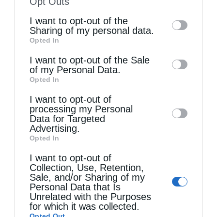
Opt Outs
of the further disclosure of your personal
I want to opt-out of the
information by third parties on the IAB’s list
Sharing of my personal data.
Opted In
of downstream participants. This
Τελευταία άρθρα
information may also be disclosed by us to
I want to opt-out of the Sale
of my Personal Data.
third parties on the
IAB’s List of
Opted In
Downstream Participants
that may further
Η LEROY MERLIN στηρίζει τον Ελληνικό Ερυθρό
I want to opt-out of
disclose it to other third parties.
Σταυρό με δωρεά επιχειρησιακού εξοπλισμού για
processing my Personal
Data for Targeted
την αντιμετώπιση των καταστροφικών
Advertising.
Opted In
πυρκαγιών
I want to opt-out of
Collection, Use, Retention,
Sale, and/or Sharing of my
Η “Κιβωτός της Ορθοδοξίας” σε όλα τα περίπτερα
Personal Data that Is
Unrelated with the Purposes
for which it was collected.
Δημητριάδος Ιγνάτιος: «Η Παναγία μας δείχνει
Opted Out