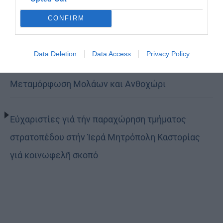
τον δρόμο της ταπείνωσης και της σιωπής»
CONFIRM
(ΦΩΤΟ)
Data Deletion
Data Access
Privacy Policy
Η εορτή της Μεταμορφώσεως του Σωτήρος σε
Μεταμόρφωση Μολάων και Ανθοχώρι
Εὐχαριστίες γιά τήν παραχώρηση τμήματος
στρατοπέδου στήν Ἱερά Μητρόπολη Καστορίας
γιά κοινωφελῆ σκοπό