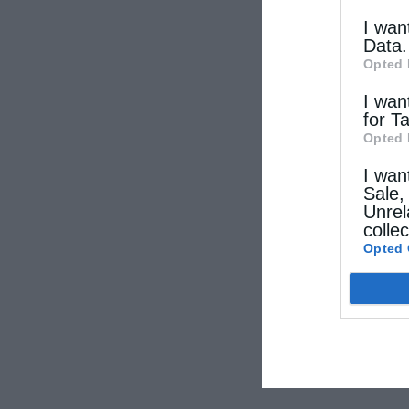
I wan
Data.
Opted 
I wan
for T
Opted 
I wan
Sale,
Unrel
colle
Opted 