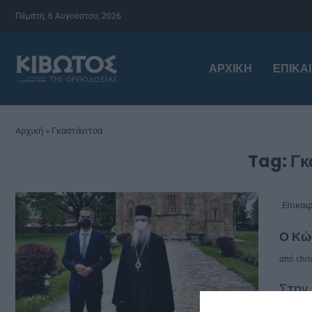
Πέμπτη, 6 Αυγούστου, 2026
ΑΡΧΙΚΉ
ΕΠΙΚΑ
Αρχική
»
Γκαστάνιτσα
Tag:
Γκ
Επικαι
Ο Κώ
από
chri
Στην