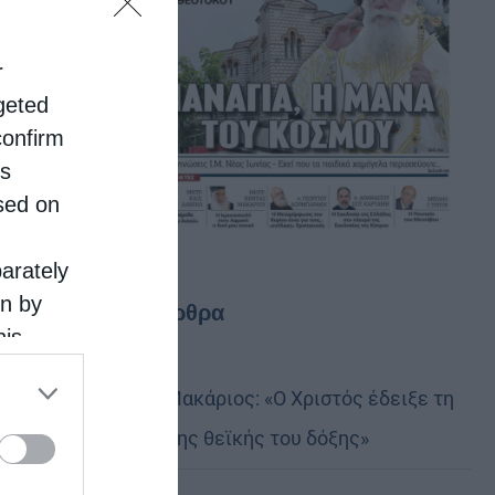
r
rgeted
confirm
is
sed on
parately
on by
Τελευταία άρθρα
his
 the
Αυστραλίας Μακάριος: «Ο Χριστός έδειξε τη
ose it to
λαμπρότητα της θεϊκής του δόξης»