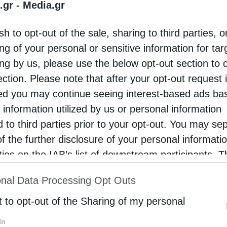
ρχου επέστρεψε ο Δήμαρχος Αθηναίων, Κώστας
.gr -
Media.gr
ογιάννης, 15 χρόνια μετά την εκεί παραμονή του,
sh to opt-out of the sale, sharing to third parties, o
 και θήτευε στην Παγκόσμια Τράπεζα. Μάλιστα, ο
ng of your personal or sensitive information for ta
ρχος είχε …
ing by us, please use the below opt-out section to 
ection. Please note that after your opt-out request 
d you may continue seeing interest-based ads ba
 information utilized by us or personal information
d to third parties prior to your opt-out. You may se
of the further disclosure of your personal informati
rties on the IAB’s list of downstream participants. T
ion may also be disclosed by us to third parties on
nal Data Processing Opt Outs
st of Downstream Participants
that may further discl
rd parties.
t to opt-out of the Sharing of my personal
In