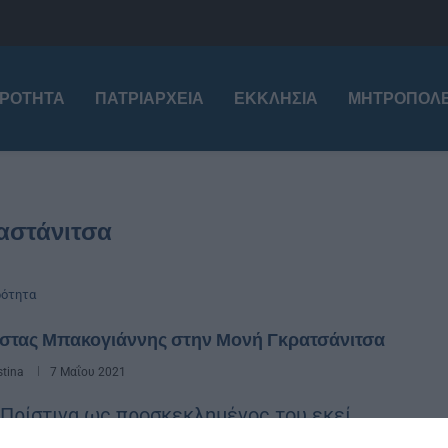
ΙΡΌΤΗΤΑ
ΠΑΤΡΙΑΡΧΕΊΑ
ΕΚΚΛΗΣΊΑ
ΜΗΤΡΟΠΌΛΕ
αστάνιτσα
ρότητα
στας Μπακογιάννης στην Μονή Γκρατσάνιτσα
stina
7 Μαΐου 2021
 Πρίστινα ως προσκεκλημένος του εκεί