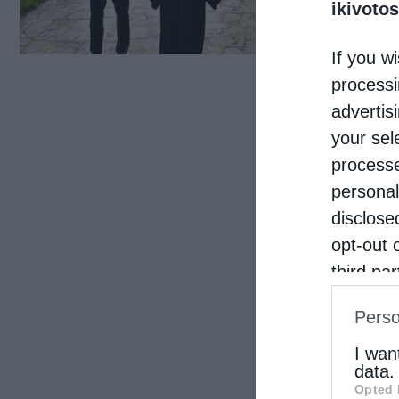
Δημά
ikivotos
Μπακ
If you wi
όταν
processi
Δήμα
advertis
your sel
processe
personal
disclose
opt-out 
third pa
informat
Perso
IAB’s Li
other thi
I wan
data.
Opted 