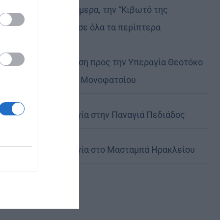
Μη χάσετε σήμερα, την “Κιβωτό της
Ορθοδοξίας”, σε όλα τα περίπτερα
Ιερά Παράκληση προς την Υπεραγία Θεοτόκο
στα Φαβριανά Μονοφατσίου
Θεία Λειτουργία στην Παναγιά Πεδιάδος
Θεία Λειτουργία στο Μασταμπά Ηρακλείου