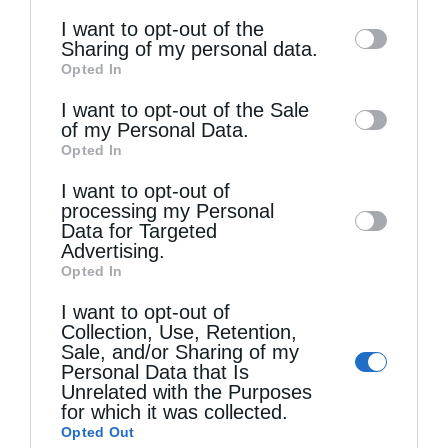
of the further disclosure of your personal
I want to opt-out of the
information by third parties on the IAB’s list
Sharing of my personal data.
Opted In
of downstream participants. This
Τελευταία άρθρα
information may also be disclosed by us to
I want to opt-out of the Sale
of my Personal Data.
third parties on the
IAB’s List of
Opted In
Η LEROY MERLIN στηρίζει τον Ελληνικό Ερυθρό
Downstream Participants
that may further
I want to opt-out of
disclose it to other third parties.
Σταυρό με δωρεά επιχειρησιακού εξοπλισμού για
processing my Personal
Data for Targeted
την αντιμετώπιση των καταστροφικών
Advertising.
πυρκαγιών
Opted In
I want to opt-out of
Collection, Use, Retention,
Η “Κιβωτός της Ορθοδοξίας” σε όλα τα περίπτερα
Sale, and/or Sharing of my
Personal Data that Is
Unrelated with the Purposes
Δημητριάδος Ιγνάτιος: «Η Παναγία μας δείχνει
for which it was collected.
Opted Out
τον δρόμο της ταπείνωσης και της σιωπής»