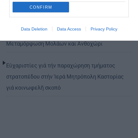
CONFIRM
(ΦΩΤΟ)
Data Deletion
Data Access
Privacy Policy
Η εορτή της Μεταμορφώσεως του Σωτήρος σε
Μεταμόρφωση Μολάων και Ανθοχώρι
Εὐχαριστίες γιά τήν παραχώρηση τμήματος
στρατοπέδου στήν Ἱερά Μητρόπολη Καστορίας
γιά κοινωφελῆ σκοπό