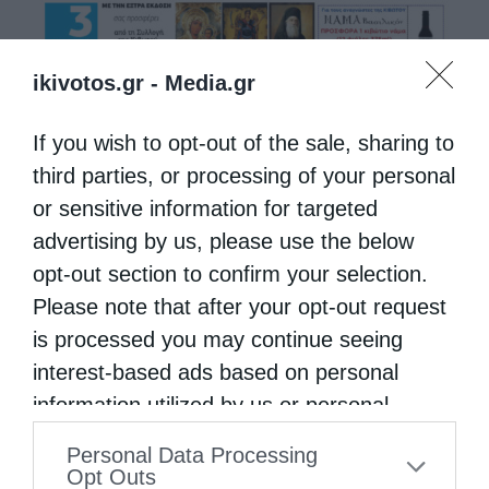
ikivotos.gr -
Media.gr
If you wish to opt-out of the sale, sharing to
third parties, or processing of your personal
or sensitive information for targeted
advertising by us, please use the below
opt-out section to confirm your selection.
Please note that after your opt-out request
is processed you may continue seeing
interest-based ads based on personal
information utilized by us or personal
information disclosed to third parties prior
Personal Data Processing
to your opt-out. You may separately opt-out
Opt Outs