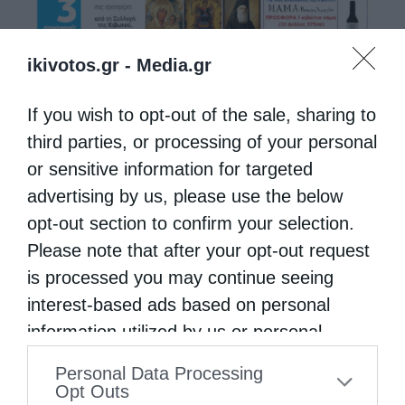
ikivotos.gr -
Media.gr
If you wish to opt-out of the sale, sharing to
third parties, or processing of your personal
or sensitive information for targeted
advertising by us, please use the below
opt-out section to confirm your selection.
Please note that after your opt-out request
is processed you may continue seeing
interest-based ads based on personal
information utilized by us or personal
information disclosed to third parties prior
Personal Data Processing
to your opt-out. You may separately opt-out
Opt Outs