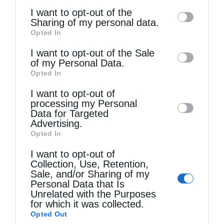
of the further disclosure of your personal
I want to opt-out of the
information by third parties on the IAB’s list
Sharing of my personal data.
Opted In
of downstream participants. This
Τελευταία άρθρα
information may also be disclosed by us to
I want to opt-out of the Sale
of my Personal Data.
third parties on the
IAB’s List of
Opted In
Η LEROY MERLIN στηρίζει τον Ελληνικό Ερυθρό
Downstream Participants
that may further
I want to opt-out of
Σταυρό με δωρεά επιχειρησιακού εξοπλισμού για
disclose it to other third parties.
processing my Personal
την αντιμετώπιση των καταστροφικών
Data for Targeted
Advertising.
πυρκαγιών
Opted In
I want to opt-out of
Collection, Use, Retention,
Η “Κιβωτός της Ορθοδοξίας” σε όλα τα περίπτερα
Sale, and/or Sharing of my
Personal Data that Is
Unrelated with the Purposes
Δημητριάδος Ιγνάτιος: «Η Παναγία μας δείχνει
for which it was collected.
Opted Out
τον δρόμο της ταπείνωσης και της σιωπής»