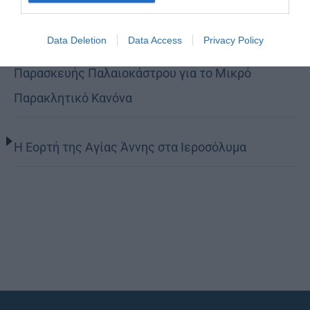
Data Deletion
Data Access
Privacy Policy
Ο Νεαπόλεως στο Ιερό Παρεκκλήσι Αγίας
Παρασκευής Παλαιοκάστρου για το Μικρό
Παρακλητικό Κανόνα
Η Εορτή της Αγίας Άννης στα Ιεροσόλυμα