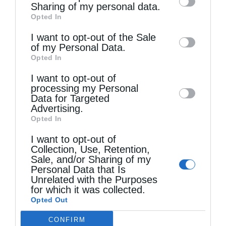
information by third parties on the IAB’s list
Sharing of my personal data.
Opted In
of downstream participants. This
information may also be disclosed by us to
I want to opt-out of the Sale
of my Personal Data.
third parties on the
IAB’s List of
Opted In
Downstream Participants
that may further
Τελευταία άρθρα
I want to opt-out of
disclose it to other third parties.
processing my Personal
Data for Targeted
Advertising.
Ελληνικός Ερυθρός Σταυρός: Τι πρέπει να
Opted In
περιέχει ένα φαρμακείο διακοπών
I want to opt-out of
Collection, Use, Retention,
Sale, and/or Sharing of my
Personal Data that Is
Η πανήγυρις της Μεταμορφώσεως του Σωτήρος
Unrelated with the Purposes
στη Θεσσαλονίκη
for which it was collected.
Opted Out
CONFIRM
Όταν είσαι ευλαβής