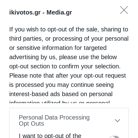
ikivotos.gr -
Media.gr
If you wish to opt-out of the sale, sharing to
third parties, or processing of your personal
or sensitive information for targeted
advertising by us, please use the below
opt-out section to confirm your selection.
Please note that after your opt-out request
is processed you may continue seeing
interest-based ads based on personal
information utilized by us or personal
information disclosed to third parties prior
Personal Data Processing
to your opt-out. You may separately opt-out
Opt Outs
of the further disclosure of your personal
I want to opt-out of the