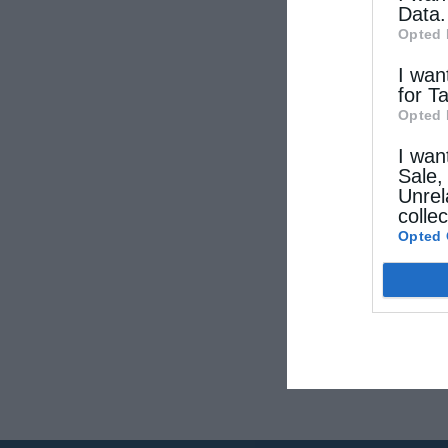
Data.
Δίβρ
Opted 
I wan
for T
Opted 
I wan
Sale,
Unrel
colle
Opted 