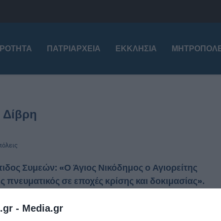
ΙΡΌΤΗΤΑ
ΠΑΤΡΙΑΡΧΕΊΑ
ΕΚΚΛΗΣΊΑ
ΜΗΤΡΟΠΌΛΕ
:
Δίβρη
όλεις
ιδος Συμεών: «Ο Άγιος Νικόδημος ο Αγιορείτης
ς πνευματικός σε εποχές κρίσης και δοκιμασίας».
stina
15 Ιουλίου 2020
.gr -
Media.gr
Ερημητήριο του Οσίου Νικοδήμου του