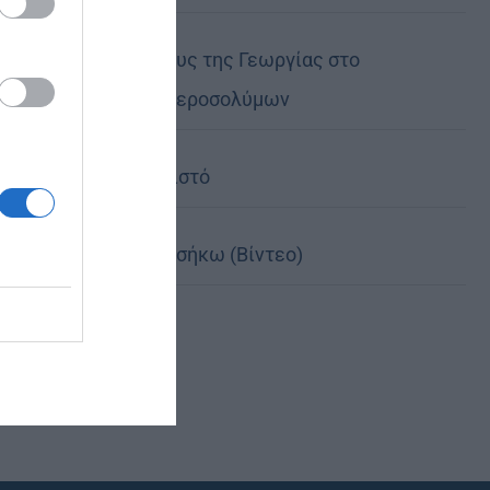
Ο νέος Πρέσβυς της Γεωργίας στο
Πατριαρχείο Ιεροσολύμων
Χωρίς τον Χριστό
Κι αν έπεσες, σήκω (Βίντεο)