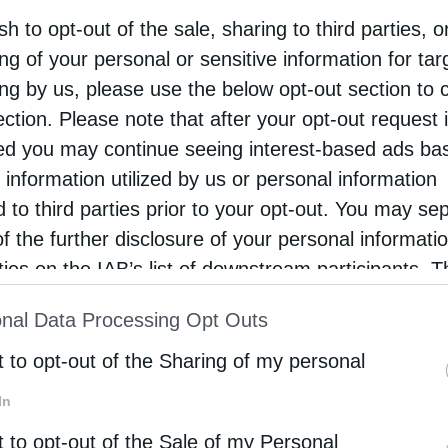
sh to opt-out of the sale, sharing to third parties, o
ρείτου, το οποίο ευρίσκεται στο οροπέδιο
ng of your personal or sensitive information for ta
ϊνες της Δίβρης Φθιώτιδος, χοροστάστησε και
ing by us, please use the below opt-out section to 
ησε ο Σεβασμιώτατος Μητροπολίτης Φθιώτιδος
ection. Please note that after your opt-out request 
υμεών στον Πανηγυρικό Εσπερινό της …
d you may continue seeing interest-based ads ba
 information utilized by us or personal information
d to third parties prior to your opt-out. You may se
όλεις
of the further disclosure of your personal informati
ή για τον Άγιο Νικόδημο στο Ησυχαστήριο της Δίβρης
rties on the IAB’s list of downstream participants. T
tos
15 Ιουλίου 2017
ion may also be disclosed by us to third parties on
nal Data Processing Opt Outs
st of Downstream Participants
that may further discl
ατάνυξη εορτάσθηκε την Παρασκευή 14 Ιουλίου
rd parties.
t to opt-out of the Sharing of my personal
ήμη του διδασκάλου της Εκκλησίας μας, Αγίου
In
δήμου του Αγιορείτου, στο ομώνυμο, Ιερό
t to opt-out of the Sale of my Personal
αστήριο που βρίσκεται λίγο έξω από το χωριό