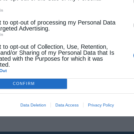
η …
In
t to opt-out of processing my Personal Data
argeted Advertising.
In
t to opt-out of Collection, Use, Retention,
 and/or Sharing of my Personal Data that Is
ated with the Purposes for which it was
cted.
Out
CONFIRM
Data Deletion
Data Access
Privacy Policy