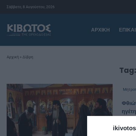
Σάββατο, 8 Αυγούστου, 2026
ΑΡΧΙΚΉ
ΕΠΙΚΑ
Αρχική
»
Δίβρη
Tag
Μητροπ
Φθιώτ
ηγέτη
από
chri
ikivotos
Στο 