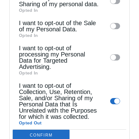
information by third parties on the IAB’s list
Sharing of my personal data.
Opted In
of downstream participants. This
information may also be disclosed by us to
I want to opt-out of the Sale
of my Personal Data.
third parties on the
IAB’s List of
Τελευταία άρθρα
Opted In
Downstream Participants
that may further
I want to opt-out of
disclose it to other third parties.
processing my Personal
Data for Targeted
Κακό και εκδίκηση
Advertising.
Opted In
Χειροτονία Διακόνου από τον Αρχιεπίσκοπο
I want to opt-out of
Collection, Use, Retention,
Αυστραλίας στην Ιερά Επισκοπή Χώρας
Sale, and/or Sharing of my
Personal Data that Is
Unrelated with the Purposes
Δημητριάδος Ιγνάτιος: «Ο Χριστός μάς έδειξε το
for which it was collected.
Opted Out
μέλλον μας» – Με λαμπρότητα εορτάστηκε στον
CONFIRM
Βόλο η Μεταμόρφωση