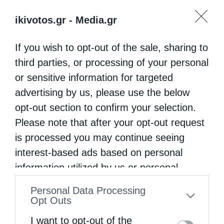
ikivotos.gr -
Media.gr
If you wish to opt-out of the sale, sharing to
third parties, or processing of your personal
or sensitive information for targeted
advertising by us, please use the below
opt-out section to confirm your selection.
Please note that after your opt-out request
is processed you may continue seeing
interest-based ads based on personal
information utilized by us or personal
information disclosed to third parties prior
Personal Data Processing
to your opt-out. You may separately opt-out
Opt Outs
of the further disclosure of your personal
I want to opt-out of the