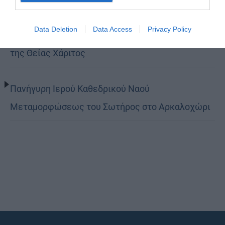
Data Deletion
Data Access
Privacy Policy
Κορίνθου Παύλος: Να γίνουμε μέτοχοι του φωτός
της Θείας Χάριτος
Πανήγυρη Ιερού Καθεδρικού Ναού
Μεταμορφώσεως του Σωτήρος στο Αρκαλοχώρι