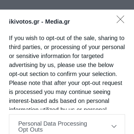
ikivotos.gr -
Media.gr
If you wish to opt-out of the sale, sharing to
third parties, or processing of your personal
or sensitive information for targeted
advertising by us, please use the below
opt-out section to confirm your selection.
Please note that after your opt-out request
is processed you may continue seeing
interest-based ads based on personal
information utilized by us or personal
information disclosed to third parties prior
Personal Data Processing
to your opt-out. You may separately opt-out
Opt Outs