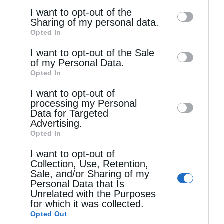
of the further disclosure of your personal
I want to opt-out of the
information by third parties on the IAB’s list
Sharing of my personal data.
Opted In
of downstream participants. This
information may also be disclosed by us to
I want to opt-out of the Sale
of my Personal Data.
third parties on the
IAB’s List of
Τελευταία άρθρα
Opted In
Downstream Participants
that may further
I want to opt-out of
disclose it to other third parties.
processing my Personal
Ο Ελληνικός Ερυθρός Σταυρός ενημερώνει τους
Data for Targeted
Advertising.
πυρόπληκτους της Δ. Αττικής για τα μέτρα
Opted In
στήριξης της Πολιτείας
I want to opt-out of
Collection, Use, Retention,
Sale, and/or Sharing of my
Ο Άγιος Φύλακας Άγγελος
Personal Data that Is
Unrelated with the Purposes
for which it was collected.
Opted Out
Η λέξη “Μαρία”