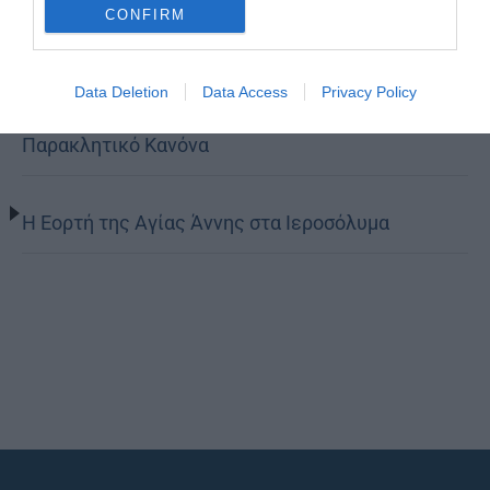
CONFIRM
Ο Νεαπόλεως στο Ιερό Παρεκκλήσι Αγίας
Data Deletion
Data Access
Privacy Policy
Παρασκευής Παλαιοκάστρου για το Μικρό
Παρακλητικό Κανόνα
Η Εορτή της Αγίας Άννης στα Ιεροσόλυμα