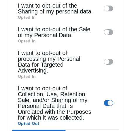
of the further disclosure of your personal
I want to opt-out of the
information by third parties on the IAB’s list
Sharing of my personal data.
Opted In
of downstream participants. This
information may also be disclosed by us to
I want to opt-out of the Sale
of my Personal Data.
third parties on the
IAB’s List of
Τελευταία άρθρα
Opted In
Downstream Participants
that may further
I want to opt-out of
disclose it to other third parties.
processing my Personal
Data for Targeted
Ελληνικός Ερυθρός Σταυρός: Τι πρέπει να
Advertising.
περιέχει ένα φαρμακείο διακοπών
Opted In
I want to opt-out of
Collection, Use, Retention,
Η πανήγυρις της Μεταμορφώσεως του Σωτήρος
Sale, and/or Sharing of my
Personal Data that Is
στη Θεσσαλονίκη
Unrelated with the Purposes
for which it was collected.
Opted Out
Όταν είσαι ευλαβής