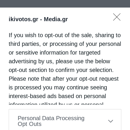
ikivotos.gr -
Media.gr
If you wish to opt-out of the sale, sharing to
third parties, or processing of your personal
or sensitive information for targeted
advertising by us, please use the below
opt-out section to confirm your selection.
Please note that after your opt-out request
is processed you may continue seeing
interest-based ads based on personal
information utilized by us or personal
information disclosed to third parties prior
Personal Data Processing
to your opt-out. You may separately opt-out
Opt Outs