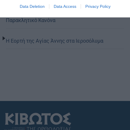
Data Deletion
Data Access
Privacy Policy
Παρασκευής Παλαιοκάστρου για το Μικρό
Παρακλητικό Κανόνα
Η Εορτή της Αγίας Άννης στα Ιεροσόλυμα