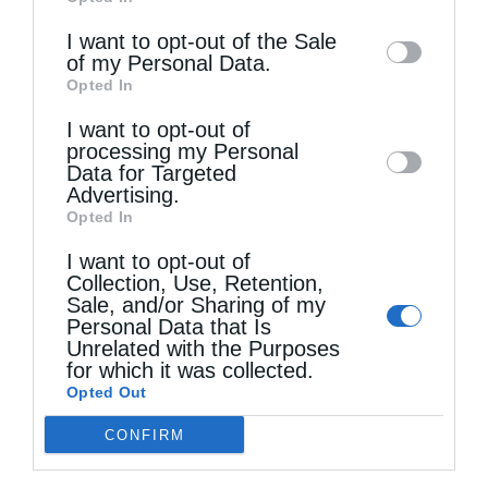
of downstream participants. This
information may also be disclosed by us to
I want to opt-out of the Sale
of my Personal Data.
third parties on the
IAB’s List of
Τελευταία άρθρα
Opted In
Downstream Participants
that may further
I want to opt-out of
disclose it to other third parties.
processing my Personal
Data for Targeted
Ελληνικός Ερυθρός Σταυρός: Τι πρέπει να
Advertising.
περιέχει ένα φαρμακείο διακοπών
Opted In
I want to opt-out of
Collection, Use, Retention,
Η πανήγυρις της Μεταμορφώσεως του Σωτήρος
Sale, and/or Sharing of my
Personal Data that Is
στη Θεσσαλονίκη
Unrelated with the Purposes
for which it was collected.
Opted Out
Όταν είσαι ευλαβής
CONFIRM
Ο Νεαπόλεως στο Ιερό Παρεκκλήσι Αγίας