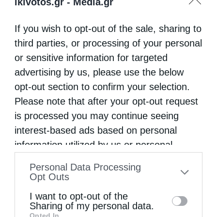
ikivotos.gr -
Media.gr
If you wish to opt-out of the sale, sharing to
third parties, or processing of your personal
or sensitive information for targeted
advertising by us, please use the below
opt-out section to confirm your selection.
Please note that after your opt-out request
is processed you may continue seeing
interest-based ads based on personal
information utilized by us or personal
information disclosed to third parties prior
Personal Data Processing
to your opt-out. You may separately opt-out
Opt Outs
of the further disclosure of your personal
I want to opt-out of the
information by third parties on the IAB’s list
Sharing of my personal data.
Opted In