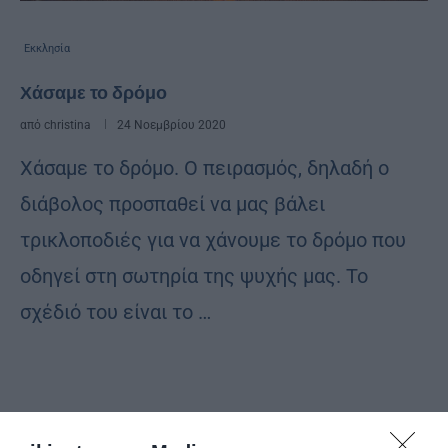
Εκκλησία
Χάσαμε το δρόμο
από
christina
24 Νοεμβρίου 2020
Χάσαμε το δρόμο. Ο πειρασμός, δηλαδή ο
διάβολος προσπαθεί να μας βάλει
τρικλοποδιές για να χάνουμε το δρόμο που
οδηγεί στη σωτηρία της ψυχής μας. Το
σχέδιό του είναι το …