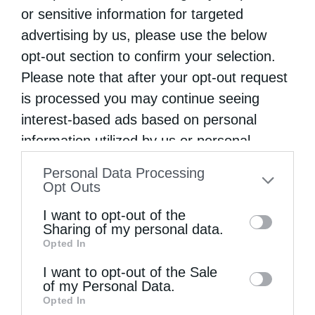
or sensitive information for targeted
advertising by us, please use the below
opt-out section to confirm your selection.
Μητροπόλεις
Please note that after your opt-out request
Διακονία χριστιανικῆς φιλαδελφίας 807.000
is processed you may continue seeing
ευρώ στη μητρόπολη Σερρών
interest-based ads based on personal
από
christina
24 Δεκεμβρίου 2020
information utilized by us or personal
information disclosed to third parties prior
Ἡ διακονία τῆς Ἐκκλησίας μας στόν κόσμο
Personal Data Processing
to your opt-out. You may separately opt-out
Opt Outs
ἐκδηλώνεται πάντοτε ὡς μαρτυρία πίστεως,
of the further disclosure of your personal
I want to opt-out of the
ἐλπίδος καί ἀγάπης. Αὐτήν τήν ἀγάπη καί
information by third parties on the IAB’s list
Sharing of my personal data.
μάλιστα ἐμπράκτως ἀγωνίζεται νά
Opted In
of downstream participants. This
information may also be disclosed by us to
προσφέρει καί ἡ Ἐκκλησία τῶν Σερρῶν, στό
I want to opt-out of the Sale
of my Personal Data.
third parties on the
IAB’s List of
…
Opted In
Downstream Participants
that may further