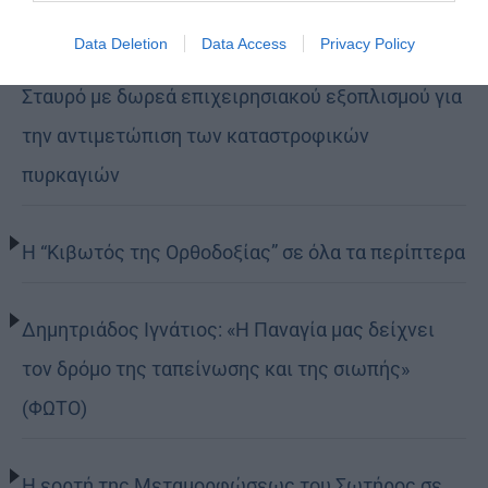
Data Deletion
Data Access
Privacy Policy
Η LEROY MERLIN στηρίζει τον Ελληνικό Ερυθρό
Σταυρό με δωρεά επιχειρησιακού εξοπλισμού για
την αντιμετώπιση των καταστροφικών
πυρκαγιών
Η “Κιβωτός της Ορθοδοξίας” σε όλα τα περίπτερα
Δημητριάδος Ιγνάτιος: «Η Παναγία μας δείχνει
τον δρόμο της ταπείνωσης και της σιωπής»
(ΦΩΤΟ)
Η εορτή της Μεταμορφώσεως του Σωτήρος σε