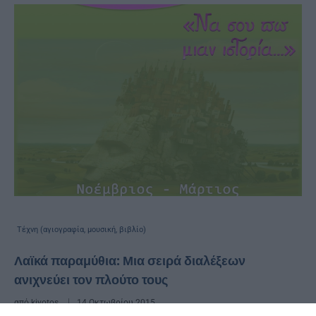
Τέχνη (αγιογραφία, μουσική, βιβλίο)
Λαϊκά παραμύθια: Μια σειρά διαλέξεων
ανιχνεύει τον πλούτο τους
από
kivotos
14 Οκτωβρίου 2015