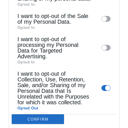
Opted In
of downstream participants. This
information may also be disclosed by us to
I want to opt-out of the Sale
of my Personal Data.
third parties on the
IAB’s List of
Opted In
Downstream Participants
that may further
I want to opt-out of
disclose it to other third parties.
processing my Personal
Data for Targeted
Advertising.
Opted In
I want to opt-out of
Collection, Use, Retention,
Sale, and/or Sharing of my
Personal Data that Is
Unrelated with the Purposes
for which it was collected.
Opted Out
Τελευταία άρθρα
CONFIRM