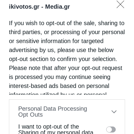
ikivotos.gr -
Media.gr
Η Βιβλιοθήκη της Ιεράς Αρχιεπισκοπής
Αθηνών (B.I.A.A.) σε συνεργασία με τον
If you wish to opt-out of the sale, sharing to
μελετητή και αφηγητή λαϊκών παραμυθιών κ.
third parties, or processing of your personal
Δημήτριο Β. Προύσαλη διοργανώνουν κύκλο
or sensitive information for targeted
διαλέξεων με θέμα «Να σου πω μιαν ιστορία:
advertising by us, please use the below
opt-out section to confirm your selection.
…
Please note that after your opt-out request
is processed you may continue seeing
interest-based ads based on personal
information utilized by us or personal
information disclosed to third parties prior
Personal Data Processing
to your opt-out. You may separately opt-out
Opt Outs
of the further disclosure of your personal
I want to opt-out of the
information by third parties on the IAB’s list
Sharing of my personal data.