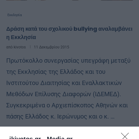
Εκκλησία
Δράση κατά του σχολικού bullying αναλαμβάνει
η Εκκλησία
από
kivotos
11 Δεκεμβρίου 2015
Πρωτόκολλο συνεργασίας υπεγράφη μεταξύ
της Εκκλησίας της Ελλάδος και του
Ινστιτούτου Διαιτησίας και Εναλλακτικών
Μεθόδων Επίλυσης Διαφορών (ΙΔΕΜΕΔ).
Συγκεκριμένα ο Αρχιεπίσκοπος Αθηνών και
πάσης Ελλάδος κ. Ιερώνυμος και ο κ. …
ikivotos.gr -
Media.gr