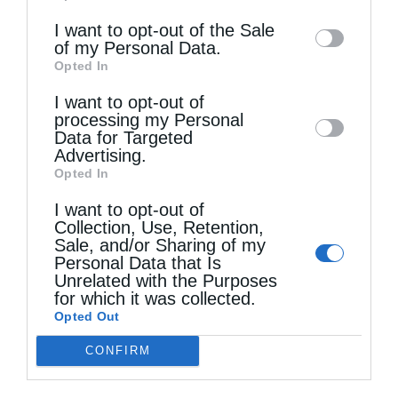
information may also be disclosed by us to
I want to opt-out of the Sale
of my Personal Data.
third parties on the
IAB’s List of
Opted In
Downstream Participants
that may further
I want to opt-out of
disclose it to other third parties.
processing my Personal
Τελευταία άρθρα
Data for Targeted
Advertising.
Opted In
Ιερά Παράκληση προς την Υπεραγία Θεοτόκο στα
I want to opt-out of
Collection, Use, Retention,
Φαβριανά Μονοφατσίου
Sale, and/or Sharing of my
Personal Data that Is
Unrelated with the Purposes
Θεία Λειτουργία στην Παναγιά Πεδιάδος
for which it was collected.
Opted Out
CONFIRM
Θεία Λειτουργία στο Μασταμπά Ηρακλείου