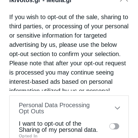
If you wish to opt-out of the sale, sharing to
third parties, or processing of your personal
or sensitive information for targeted
advertising by us, please use the below
opt-out section to confirm your selection.
Please note that after your opt-out request
is processed you may continue seeing
interest-based ads based on personal
information utilized by us or personal
information disclosed to third parties prior
Personal Data Processing
to your opt-out. You may separately opt-out
Opt Outs
of the further disclosure of your personal
I want to opt-out of the
information by third parties on the IAB’s list
Sharing of my personal data.
Opted In
of downstream participants. This