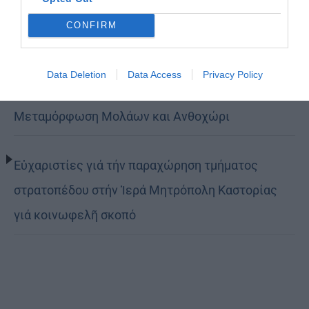
τον δρόμο της ταπείνωσης και της σιωπής»
CONFIRM
(ΦΩΤΟ)
Data Deletion
Data Access
Privacy Policy
Η εορτή της Μεταμορφώσεως του Σωτήρος σε
Μεταμόρφωση Μολάων και Ανθοχώρι
Εὐχαριστίες γιά τήν παραχώρηση τμήματος
στρατοπέδου στήν Ἱερά Μητρόπολη Καστορίας
γιά κοινωφελῆ σκοπό