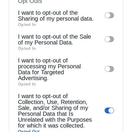
Opt Outs
of the further disclosure of your personal
I want to opt-out of the
information by third parties on the IAB’s list
Sharing of my personal data.
Opted In
of downstream participants. This
Τελευταία άρθρα
information may also be disclosed by us to
I want to opt-out of the Sale
of my Personal Data.
third parties on the
IAB’s List of
Opted In
Downstream Participants
that may further
Η LEROY MERLIN στηρίζει τον Ελληνικό Ερυθρό
I want to opt-out of
disclose it to other third parties.
Σταυρό με δωρεά επιχειρησιακού εξοπλισμού για
processing my Personal
Data for Targeted
την αντιμετώπιση των καταστροφικών
Advertising.
Opted In
πυρκαγιών
I want to opt-out of
Collection, Use, Retention,
Sale, and/or Sharing of my
Η “Κιβωτός της Ορθοδοξίας” σε όλα τα περίπτερα
Personal Data that Is
Unrelated with the Purposes
for which it was collected.
Δημητριάδος Ιγνάτιος: «Η Παναγία μας δείχνει
Opted Out