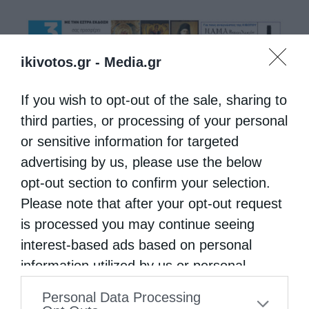
ikivotos.gr -
Media.gr
If you wish to opt-out of the sale, sharing to
third parties, or processing of your personal
or sensitive information for targeted
advertising by us, please use the below
opt-out section to confirm your selection.
Please note that after your opt-out request
is processed you may continue seeing
interest-based ads based on personal
information utilized by us or personal
information disclosed to third parties prior
Personal Data Processing
to your opt-out. You may separately opt-out