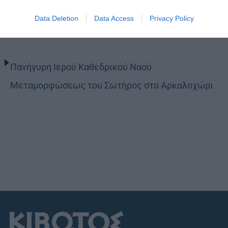
Κορίνθου Παύλος: Να γίνουμε μέτοχοι του φωτός
Data Deletion
Data Access
Privacy Policy
της Θείας Χάριτος
Πανήγυρη Ιερού Καθεδρικού Ναού
Μεταμορφώσεως του Σωτήρος στο Αρκαλοχώρι