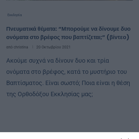
Εκκλησία
Πνευματικά θέματα: “Μπορούμε να δίνουμε δυο
ονόματα στο βρέφος που βαπτίζεται;” (βίντεο)
από
christina
20 Οκτωβρίου 2021
Ακούμε συχνά να δίνουν δυο και τρία
ονόματα στο βρέφος, κατά το μυστήριο του
Βαπτίσματος. Είναι σωστό; Ποια είναι η θέση
της Ορθοδόξου Εκκλησίας μας;