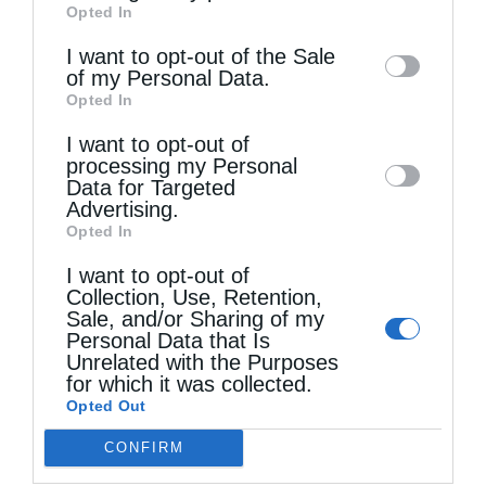
Opted In
of downstream participants. This
information may also be disclosed by us to
I want to opt-out of the Sale
Τελευταία άρθρα
of my Personal Data.
third parties on the
IAB’s List of
Opted In
Downstream Participants
that may further
I want to opt-out of
disclose it to other third parties.
Κακό και εκδίκηση
processing my Personal
Data for Targeted
Advertising.
Opted In
Χειροτονία Διακόνου από τον Αρχιεπίσκοπο
I want to opt-out of
Αυστραλίας στην Ιερά Επισκοπή Χώρας
Collection, Use, Retention,
Sale, and/or Sharing of my
Personal Data that Is
Δημητριάδος Ιγνάτιος: «Ο Χριστός μάς έδειξε το
Unrelated with the Purposes
for which it was collected.
μέλλον μας» – Με λαμπρότητα εορτάστηκε στον
Opted Out
Βόλο η Μεταμόρφωση
CONFIRM