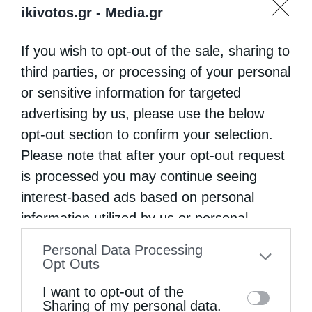
ikivotos.gr -
Media.gr
If you wish to opt-out of the sale, sharing to
third parties, or processing of your personal
or sensitive information for targeted
advertising by us, please use the below
opt-out section to confirm your selection.
Please note that after your opt-out request
is processed you may continue seeing
interest-based ads based on personal
information utilized by us or personal
information disclosed to third parties prior
Personal Data Processing
to your opt-out. You may separately opt-out
Opt Outs
of the further disclosure of your personal
I want to opt-out of the
information by third parties on the IAB’s list
Sharing of my personal data.