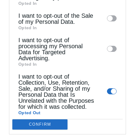
Opted In
of downstream participants. This
information may also be disclosed by us to
I want to opt-out of the Sale
of my Personal Data.
third parties on the
IAB’s List of
Opted In
Downstream Participants
that may further
I want to opt-out of
disclose it to other third parties.
Τελευταία άρθρα
processing my Personal
Data for Targeted
Advertising.
Opted In
Αυστραλίας Μακάριος: «Ο Χριστός έδειξε τη
I want to opt-out of
λαμπρότητα της θεϊκής του δόξης»
Collection, Use, Retention,
Sale, and/or Sharing of my
Personal Data that Is
Μη χάσετε σήμερα, την “Κιβωτό της Ορθοδοξίας”,
Unrelated with the Purposes
for which it was collected.
σε όλα τα περίπτερα
Opted Out
CONFIRM
Ιερά Παράκληση προς την Υπεραγία Θεοτόκο στα