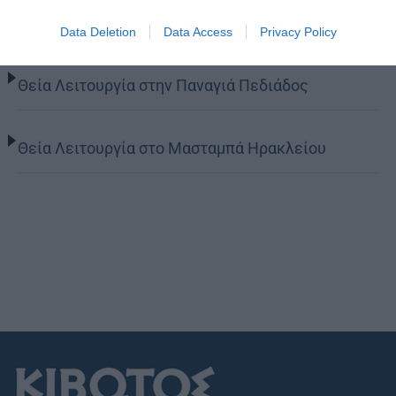
Φαβριανά Μονοφατσίου
Data Deletion
Data Access
Privacy Policy
Θεία Λειτουργία στην Παναγιά Πεδιάδος
Θεία Λειτουργία στο Μασταμπά Ηρακλείου