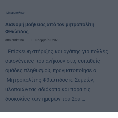
Μητροπόλεις
Διανομή βοήθειας από τον μητροπολίτη
Φθιώτιδος
από
christina
13 Νοεμβρίου 2020
Επίσκεψη στήριξης και αγάπης για πολλές
οικογένειες που ανήκουν στις ευπαθείς
ομάδες πληθυσμού, πραγματοποίησε ο
Μητροπολίτης Φθιώτιδος κ. Συμεών,
υλοποιώντας αδιάκοπα και παρά τις
δυσκολίες των ημερών του 2ου …