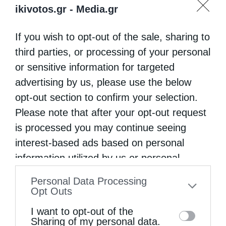
ikivotos.gr -
Media.gr
If you wish to opt-out of the sale, sharing to
third parties, or processing of your personal
or sensitive information for targeted
advertising by us, please use the below
opt-out section to confirm your selection.
Please note that after your opt-out request
is processed you may continue seeing
interest-based ads based on personal
information utilized by us or personal
information disclosed to third parties prior
Personal Data Processing
to your opt-out. You may separately opt-out
Opt Outs
of the further disclosure of your personal
I want to opt-out of the
information by third parties on the IAB’s list
Sharing of my personal data.