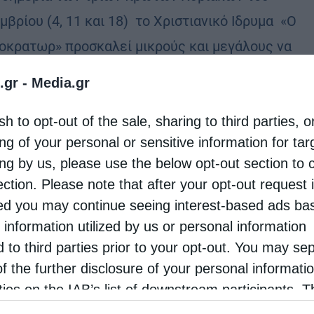
βρίου (4, 11 και 18) το Χριστιανικό Ιδρυμα «Ο
οκρατωρ» προσκαλεί μικρούς και μεγάλους να
ετάσχουν σε πλούσιες εορταστικές εκδηλώσεις
.gr -
Media.gr
εργαστήρια που …
sh to opt-out of the sale, sharing to third parties, o
ng of your personal or sensitive information for ta
όλεις
ing by us, please use the below opt-out section to 
αιώς Σεραφείμ: Στο πρόσωπο κάθε συνανθρώπου
ection. Please note that after your opt-out request 
λέπουμε τον ίδιο τον Χριστό
d you may continue seeing interest-based ads ba
 information utilized by us or personal information
tos
27 Νοεμβρίου 2016
d to third parties prior to your opt-out. You may se
γκαίνια της Χριστουγεννιάτικης Δωροεκθέσεως
of the further disclosure of your personal informati
Ιεράς Μητροπόλεως Πειραιώς τέλεσε την
rties on the IAB’s list of downstream participants. T
σκευή 25 Νοεμβρίου 2016, ο Σεβασμιώτατος
ion may also be disclosed by us to third parties on