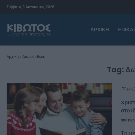
Σάββατο, 8 Αυγούστου, 2026
ΑΡΧΙΚΉ
ΕΠΙΚΑ
Αρχική
»
Δωροέκθεση
Tag:
Δω
Τέχνη (
Χριστ
στο 
από
kivo
Τα μ