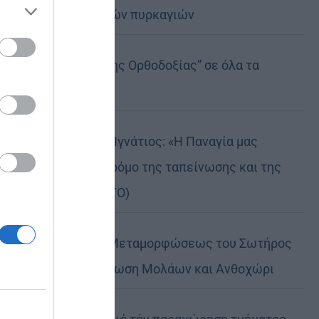
καταστροφικών πυρκαγιών
ose it to
Η “Κιβωτός της Ορθοδοξίας” σε όλα τα
περίπτερα
Δημητριάδος Ιγνάτιος: «Η Παναγία μας
δείχνει τον δρόμο της ταπείνωσης και της
σιωπής» (ΦΩΤΟ)
Η εορτή της Μεταμορφώσεως του Σωτήρος
σε Μεταμόρφωση Μολάων και Ανθοχώρι