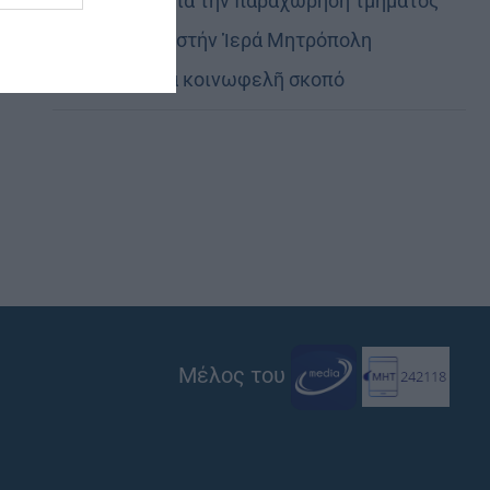
Εὐχαριστίες γιά τήν παραχώρηση τμήματος
στρατοπέδου στήν Ἱερά Μητρόπολη
Καστορίας γιά κοινωφελῆ σκοπό
Μέλος του