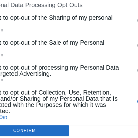
nal Data Processing Opt Outs
οπολίτης Πειραιώς κ.κ. Σεραφείμ. Ο
st of Downstream Participants
that may further discl
rd parties.
t to opt-out of the Sharing of my personal
σμιώτατος μεταξύ άλλων τόνισε ότι σκοπός του
ώπου, …
In
t to opt-out of the Sale of my Personal
όλεις
In
25 Νοεμβρίου τα εγκαίνια της χριστουγεννιάτικης
t to opt-out of processing my Personal Data
argeted Advertising.
έκθεσης της Μητρόπολης Πειραιώς
In
tos
24 Νοεμβρίου 2016
t to opt-out of Collection, Use, Retention,
γκαίνια της Χριστουγεννιάτικης Δωροέκθεσης
 and/or Sharing of my Personal Data that Is
ated with the Purposes for which it was
Ιεράς Μητροπόλεως Πειραιώς, θα τελέσει αύριο
cted.
Out
σκευή 25 Νοεμβρίου 2016, στις 11:30 το πρωί ο
σμιώτατος Μητροπολίτης Πειραιώς κ. Σεραφείμ.
CONFIRM