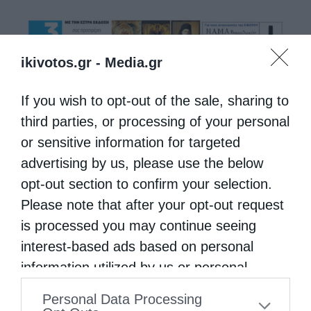
ikivotos.gr -
Media.gr
If you wish to opt-out of the sale, sharing to
third parties, or processing of your personal
or sensitive information for targeted
advertising by us, please use the below
opt-out section to confirm your selection.
Please note that after your opt-out request
is processed you may continue seeing
interest-based ads based on personal
information utilized by us or personal
information disclosed to third parties prior
Personal Data Processing
to your opt-out. You may separately opt-out