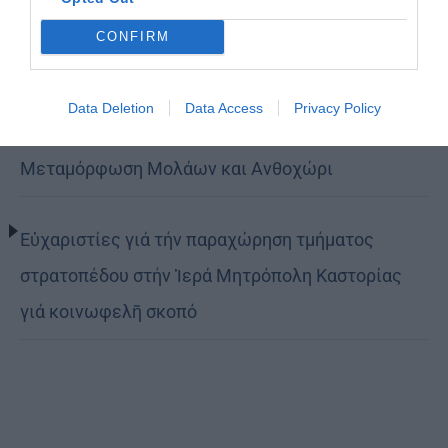
τον δρόμο της ταπείνωσης και της σιωπής»
CONFIRM
(ΦΩΤΟ)
Data Deletion
Data Access
Privacy Policy
Η εορτή της Μεταμορφώσεως του Σωτήρος σε
Μεταμόρφωση Μολάων και Ανθοχώρι
Εὐχαριστίες γιά τήν παραχώρηση τμήματος
στρατοπέδου στήν Ἱερά Μητρόπολη Καστορίας
γιά κοινωφελῆ σκοπό