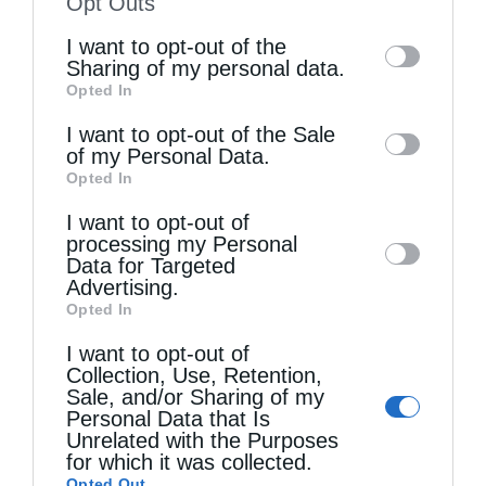
Opt Outs
of the further disclosure of your personal
I want to opt-out of the
information by third parties on the IAB’s list
Sharing of my personal data.
Opted In
of downstream participants. This
Τελευταία άρθρα
information may also be disclosed by us to
I want to opt-out of the Sale
of my Personal Data.
third parties on the
IAB’s List of
Opted In
Downstream Participants
that may further
Η LEROY MERLIN στηρίζει τον Ελληνικό Ερυθρό
I want to opt-out of
disclose it to other third parties.
Σταυρό με δωρεά επιχειρησιακού εξοπλισμού για
processing my Personal
Data for Targeted
την αντιμετώπιση των καταστροφικών
Advertising.
Opted In
πυρκαγιών
I want to opt-out of
Collection, Use, Retention,
Sale, and/or Sharing of my
Η “Κιβωτός της Ορθοδοξίας” σε όλα τα περίπτερα
Personal Data that Is
Unrelated with the Purposes
for which it was collected.
Δημητριάδος Ιγνάτιος: «Η Παναγία μας δείχνει
Opted Out