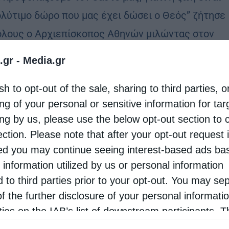
ολύτιμο δώρο που μας έχει δώσει ο Θεός” ζήτησε
όλους ο Αρχιεπίσκοπος Αθηνών μιλώντας στον
οφωνικό σταθμό …
.gr -
Media.gr
sh to opt-out of the sale, sharing to third parties, o
ng of your personal or sensitive information for ta
ing by us, please use the below opt-out section to 
ection. Please note that after your opt-out request 
d you may continue seeing interest-based ads ba
 information utilized by us or personal information
d to third parties prior to your opt-out. You may se
of the further disclosure of your personal informati
rties on the IAB’s list of downstream participants. T
ion may also be disclosed by us to third parties on