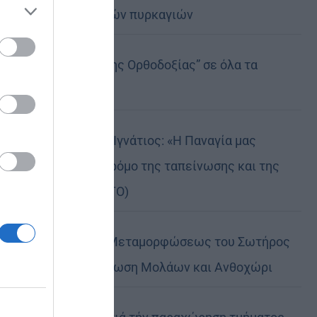
καταστροφικών πυρκαγιών
ose it to
Η “Κιβωτός της Ορθοδοξίας” σε όλα τα
περίπτερα
Δημητριάδος Ιγνάτιος: «Η Παναγία μας
δείχνει τον δρόμο της ταπείνωσης και της
σιωπής» (ΦΩΤΟ)
Η εορτή της Μεταμορφώσεως του Σωτήρος
σε Μεταμόρφωση Μολάων και Ανθοχώρι