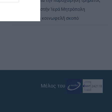
Εὐχαριστίες γιά τήν παραχώρηση τμήματος
στρατοπέδου στήν Ἱερά Μητρόπολη
Καστορίας γιά κοινωφελῆ σκοπό
Μέλος του