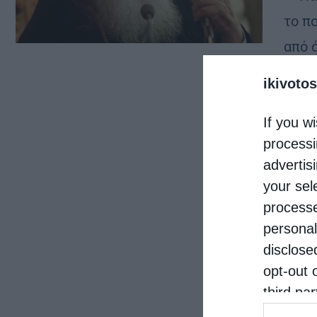
το π
από 
ραδι
ikivotos
If you wi
processi
advertis
your sel
processe
personal
disclose
opt-out 
third pa
informat