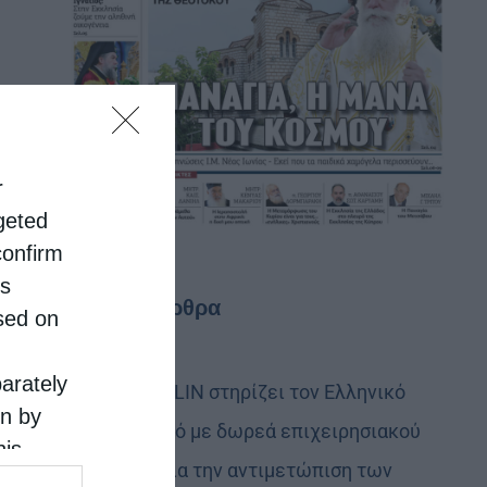
r
rgeted
confirm
is
Τελευταία άρθρα
sed on
parately
Η LEROY MERLIN στηρίζει τον Ελληνικό
on by
Ερυθρό Σταυρό με δωρεά επιχειρησιακού
his
εξοπλισμού για την αντιμετώπιση των
 the