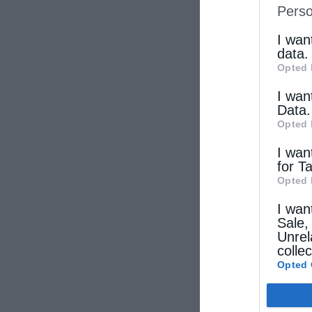
Perso
IAB’s Li
other thi
I wan
data.
Opted 
I wan
Data.
Opted 
I wan
for T
Opted 
I wan
Sale,
Unrel
colle
Opted 