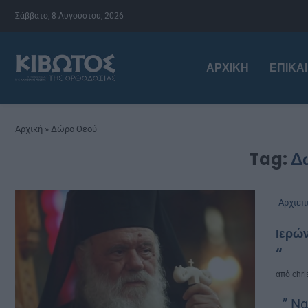
Σάββατο, 8 Αυγούστου, 2026
ΑΡΧΙΚΉ
ΕΠΙΚΑ
Αρχική
»
Δώρο Θεού
Tag:
Δ
Αρχιεπ
Ιερών
“
από
chri
” Να