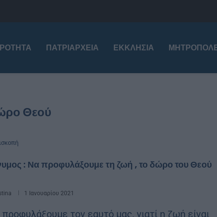
ΙΡΌΤΗΤΑ
ΠΑΤΡΙΑΡΧΕΊΑ
ΕΚΚΛΗΣΊΑ
ΜΗΤΡΟΠΌΛΕ
ώρο Θεού
ισκοπή
υμος : Να προφυλάξουμε τη ζωή , το δώρο του Θεού
stina
1 Ιανουαρίου 2021
 προφυλάξουμε τον εαυτό μας, γιατί η ζωή είναι