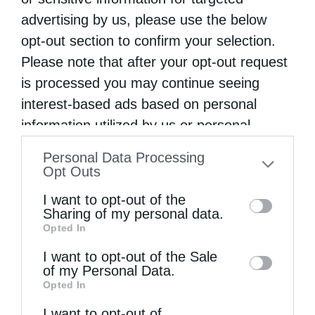
advertising by us, please use the below
opt-out section to confirm your selection.
Επικαιρότητα
Please note that after your opt-out request
is processed you may continue seeing
Πρόσκληση ενότητας από τον Αρχιεπίσκοπο
interest-based ads based on personal
προς την κυβέρνηση
information utilized by us or personal
από
kivotos
28 Οκτωβρίου 2016
information disclosed to third parties prior
Personal Data Processing
Να εργαστούμε όλοι μαζί για το καλό των
to your opt-out. You may separately opt-out
Opt Outs
Ελλήνων, χωρίς πείσματα και εγωισμούς,
of the further disclosure of your personal
I want to opt-out of the
information by third parties on the IAB’s list
ανέφερε, μεταξύ άλλων ο Αρχιεπίσκοπος
Sharing of my personal data.
Opted In
of downstream participants. This
Αθηνών και Πάσης Ελλάδος κ. Ιερώνυμος
information may also be disclosed by us to
I want to opt-out of the Sale
από το ακριτικό νησί του Αγίου …
of my Personal Data.
third parties on the
IAB’s List of
Opted In
Downstream Participants
that may further
I want to opt-out of
disclose it to other third parties.