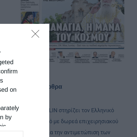
r
rgeted
confirm
is
Τελευταία άρθρα
sed on
parately
Η LEROY MERLIN στηρίζει τον Ελληνικό
on by
Ερυθρό Σταυρό με δωρεά επιχειρησιακού
his
εξοπλισμού για την αντιμετώπιση των
 the