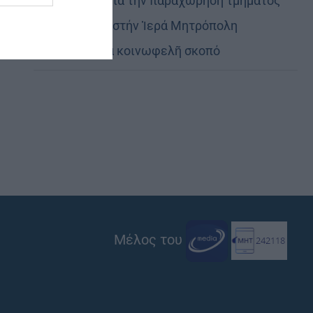
Εὐχαριστίες γιά τήν παραχώρηση τμήματος
στρατοπέδου στήν Ἱερά Μητρόπολη
Καστορίας γιά κοινωφελῆ σκοπό
Μέλος του