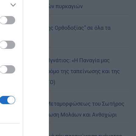
καταστροφικών πυρκαγιών
ose it to
Η “Κιβωτός της Ορθοδοξίας” σε όλα τα
περίπτερα
Δημητριάδος Ιγνάτιος: «Η Παναγία μας
δείχνει τον δρόμο της ταπείνωσης και της
σιωπής» (ΦΩΤΟ)
Η εορτή της Μεταμορφώσεως του Σωτήρος
σε Μεταμόρφωση Μολάων και Ανθοχώρι