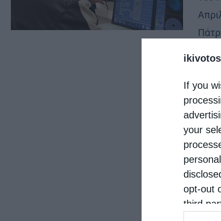
Απρι
Πάτρ
που δ
ikivotos
αγάπ
If you wi
processi
advertis
your sel
processe
personal
disclose
opt-out 
third pa
informat