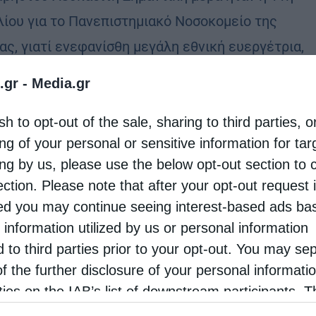
λίου για το Πανεπιστημιακό Νοσοκομείο της
ας, γιατί ενεφανίσθη μεγάλη εθνική ευεργέτρια,
ιέθεσε 1.300.000 ευρώ και έτσι, χάρις στην
.gr -
Media.gr
η της, …
sh to opt-out of the sale, sharing to third parties, o
ng of your personal or sensitive information for ta
ing by us, please use the below opt-out section to 
ection. Please note that after your opt-out request 
d you may continue seeing interest-based ads ba
 information utilized by us or personal information
d to third parties prior to your opt-out. You may se
of the further disclosure of your personal informati
rties on the IAB’s list of downstream participants. T
ion may also be disclosed by us to third parties on