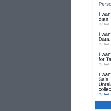
Perso
IAB’s Li
other thi
I wan
data.
Opted 
I wan
Data.
Opted 
I wan
for T
Opted 
I wan
Sale,
Unrel
colle
Opted 