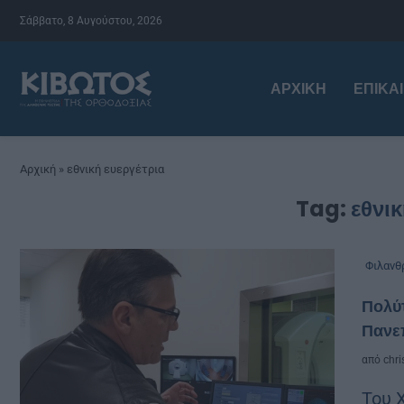
Σάββατο, 8 Αυγούστου, 2026
ΑΡΧΙΚΉ
ΕΠΙΚΑ
Αρχική
»
εθνική ευεργέτρια
Tag:
εθνικ
Φιλανθ
Πολύτ
Πανε
από
chri
Του 