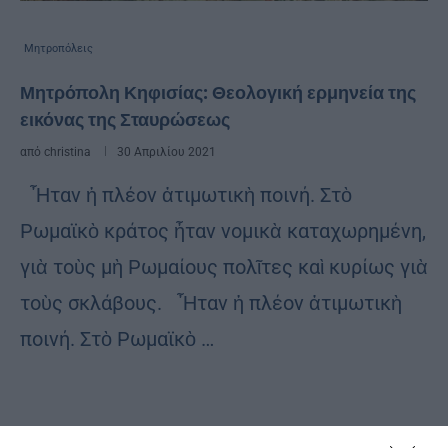
Μητροπόλεις
Μητρόπολη Κηφισίας: Θεολογική ερμηνεία της
εικόνας της Σταυρώσεως
από
christina
30 Απριλίου 2021
Ἦταν ἡ πλέον ἀτιμωτικὴ ποινή. Στὸ
Ρωμαϊκὸ κράτος ἦταν νομικὰ καταχωρημένη,
γιὰ τοὺς μὴ Ρωμαίους πολῖτες καὶ κυρίως γιὰ
τοὺς σκλάβους. Ἦταν ἡ πλέον ἀτιμωτικὴ
ποινή. Στὸ Ρωμαϊκὸ …