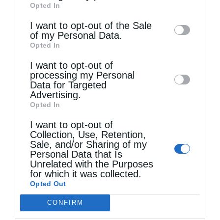
Opted In
of downstream participants. This
information may also be disclosed by us to
I want to opt-out of the Sale
of my Personal Data.
third parties on the
IAB’s List of
Opted In
Downstream Participants
that may further
Τελευταία άρθρα
I want to opt-out of
disclose it to other third parties.
processing my Personal
Data for Targeted
Ελληνικός Ερυθρός Σταυρός: Τι πρέπει να
Advertising.
Opted In
περιέχει ένα φαρμακείο διακοπών
I want to opt-out of
Collection, Use, Retention,
Sale, and/or Sharing of my
Η πανήγυρις της Μεταμορφώσεως του Σωτήρος
Personal Data that Is
στη Θεσσαλονίκη
Unrelated with the Purposes
for which it was collected.
Opted Out
Όταν είσαι ευλαβής
CONFIRM