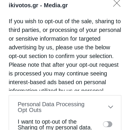
ikivotos.gr -
Media.gr
If you wish to opt-out of the sale, sharing to
third parties, or processing of your personal
or sensitive information for targeted
advertising by us, please use the below
opt-out section to confirm your selection.
Please note that after your opt-out request
is processed you may continue seeing
interest-based ads based on personal
information utilized by us or personal
information disclosed to third parties prior
Personal Data Processing
to your opt-out. You may separately opt-out
Opt Outs
of the further disclosure of your personal
I want to opt-out of the
information by third parties on the IAB’s list
Sharing of my personal data.