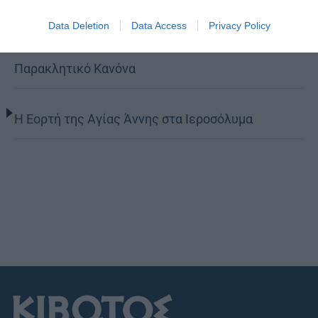
Ο Νεαπόλεως στο Ιερό Παρεκκλήσι Αγίας
Data Deletion
Data Access
Privacy Policy
Παρασκευής Παλαιοκάστρου για το Μικρό
Παρακλητικό Κανόνα
Η Εορτή της Αγίας Άννης στα Ιεροσόλυμα