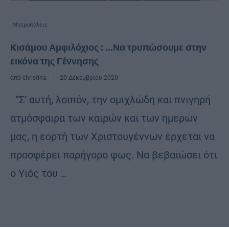
Μητροπόλεις
Kισάμου Αμφιλόχιος : …Να τρυπώσουμε στην
εικόνα της Γέννησης
από
christina
20 Δεκεμβρίου 2020
“Σ’ αυτή, λοιπόν, την ομιχλώδη και πνιγηρή
ατμόσφαιρα των καιρών και των ημερών
μας, η εορτή των Χριστουγέννων έρχεται να
προσφέρει παρήγορο φως. Να βεβαιώσει ότι
ο Υιός του …