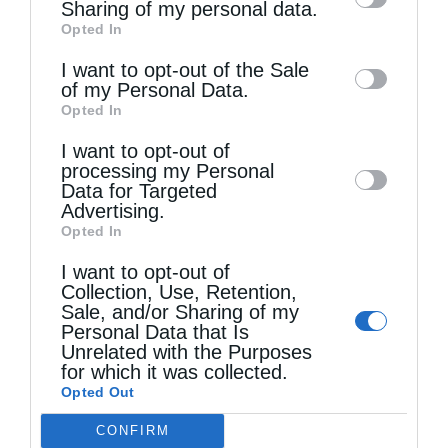
information by third parties on the IAB’s list
Sharing of my personal data.
Opted In
of downstream participants. This
information may also be disclosed by us to
I want to opt-out of the Sale
of my Personal Data.
third parties on the
IAB’s List of
Τελευταία άρθρα
Opted In
Downstream Participants
that may further
I want to opt-out of
disclose it to other third parties.
processing my Personal
Κακό και εκδίκηση
Data for Targeted
Advertising.
Opted In
Χειροτονία Διακόνου από τον Αρχιεπίσκοπο
I want to opt-out of
Collection, Use, Retention,
Αυστραλίας στην Ιερά Επισκοπή Χώρας
Sale, and/or Sharing of my
Personal Data that Is
Unrelated with the Purposes
Δημητριάδος Ιγνάτιος: «Ο Χριστός μάς έδειξε το
for which it was collected.
Opted Out
μέλλον μας» – Με λαμπρότητα εορτάστηκε στον
CONFIRM
Βόλο η Μεταμόρφωση