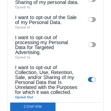
information by third parties on the IAB’s list
Sharing of my personal data.
Opted In
of downstream participants. This
information may also be disclosed by us to
I want to opt-out of the Sale
of my Personal Data.
third parties on the
IAB’s List of
Opted In
Downstream Participants
that may further
Τελευταία άρθρα
I want to opt-out of
disclose it to other third parties.
processing my Personal
Data for Targeted
Advertising.
Ελληνικός Ερυθρός Σταυρός: Τι πρέπει να
Opted In
περιέχει ένα φαρμακείο διακοπών
I want to opt-out of
Collection, Use, Retention,
Sale, and/or Sharing of my
Η πανήγυρις της Μεταμορφώσεως του Σωτήρος
Personal Data that Is
Unrelated with the Purposes
στη Θεσσαλονίκη
for which it was collected.
Opted Out
CONFIRM
Όταν είσαι ευλαβής