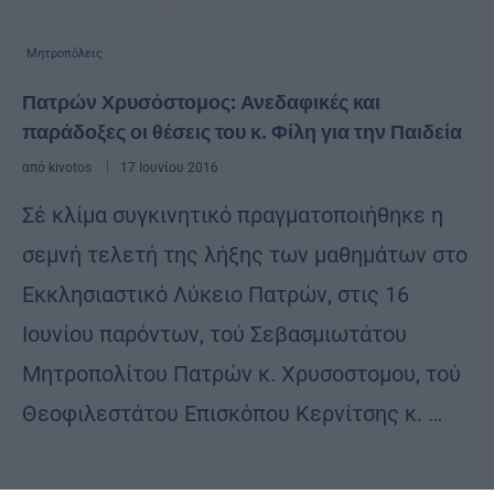
Μητροπόλεις
Πατρών Χρυσόστομος: Ανεδαφικές και
παράδοξες οι θέσεις του κ. Φίλη για την Παιδεία
από
kivotos
17 Ιουνίου 2016
Σέ κλίμα συγκινητικό πραγματοποιήθηκε η
σεμνή τελετή της λήξης των μαθημάτων στο
Εκκλησιαστικό Λύκειο Πατρών, στις 16
Ιουνίου παρόντων, τού Σεβασμιωτάτου
Μητροπολίτου Πατρών κ. Χρυσοστομου, τού
Θεοφιλεστάτου Επισκόπου Κερνίτσης κ. …