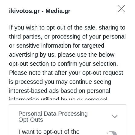
ikivotos.gr -
Media.gr
If you wish to opt-out of the sale, sharing to
third parties, or processing of your personal
or sensitive information for targeted
advertising by us, please use the below
opt-out section to confirm your selection.
Please note that after your opt-out request
is processed you may continue seeing
interest-based ads based on personal
information utilized by us or personal
information disclosed to third parties prior
Personal Data Processing
to your opt-out. You may separately opt-out
Opt Outs
of the further disclosure of your personal
I want to opt-out of the