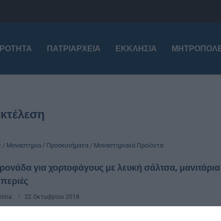
ΙΡΌΤΗΤΑ
ΠΑΤΡΙΑΡΧΕΊΑ
ΕΚΚΛΗΣΊΑ
ΜΗΤΡΟΠΌΛΕ
εκτέλεση
ς / Μοναστηρια / Προσκυνήματα / Μοναστηριακά Προϊόντα
ονάδα για χορτοφάγους με λευκή σάλτσα, μανιτάρια
ιπεριές
stina
22 Οκτωβρίου 2018
ά 500 γρ. μακαρόνια 1 φυτική κρέμα γάλακτος