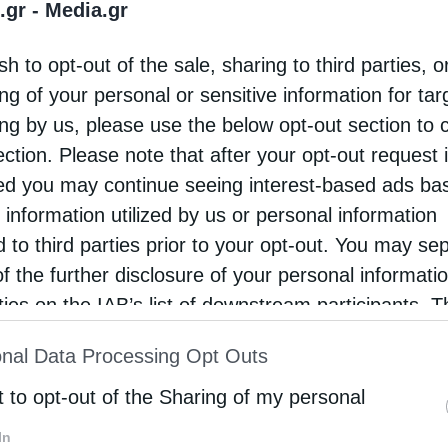
.gr -
Media.gr
 2 κουταλιές της σούπας ελαιόλαδο 200 γρ.
sh to opt-out of the sale, sharing to third parties, o
άρια κομμένα 2 μέτριες πιπεριές 200 γρ.
ng of your personal or sensitive information for ta
μπόκι (κονσέρβα) 2 ξερά κρεμμύδια 2 σκελίδες …
ing by us, please use the below opt-out section to 
ection. Please note that after your opt-out request 
d you may continue seeing interest-based ads ba
 information utilized by us or personal information
d to third parties prior to your opt-out. You may se
of the further disclosure of your personal informati
rties on the IAB’s list of downstream participants. T
ion may also be disclosed by us to third parties on
nal Data Processing Opt Outs
st of Downstream Participants
that may further discl
rd parties.
t to opt-out of the Sharing of my personal
In