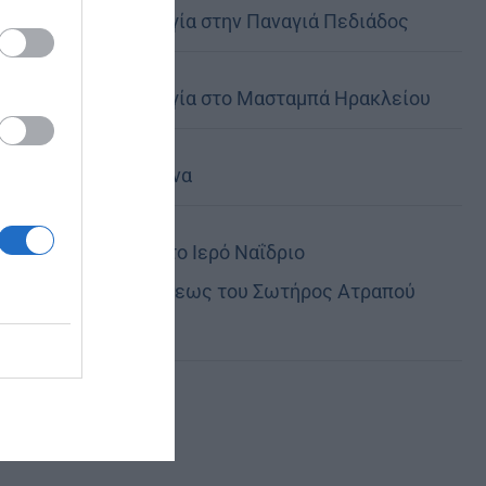
Θεία Λειτουργία στην Παναγιά Πεδιάδος
Θεία Λειτουργία στο Μασταμπά Ηρακλείου
Τα Ιερά Κείμενα
Πανηγυρίζει το Ιερό Ναΐδριο
Μεταμορφώσεως του Σωτήρος Ατραπού
Φλώρινας