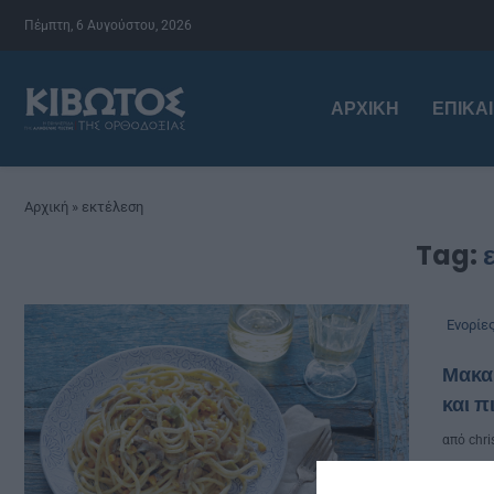
Πέμπτη, 6 Αυγούστου, 2026
ΑΡΧΙΚΉ
ΕΠΙΚΑ
Αρχική
»
εκτέλεση
Tag:
Ενορίε
Μακαρ
και π
από
chri
Υλικ