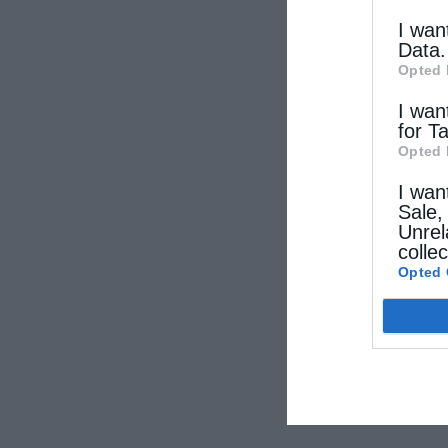
I wan
Data.
Opted 
I wan
for T
Opted 
I wan
Sale,
Unrel
colle
Opted 