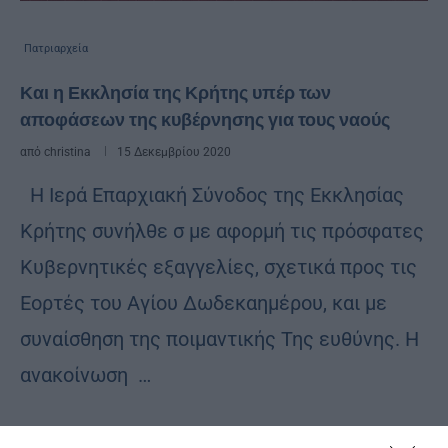
Πατριαρχεία
Και η Εκκλησία της Κρήτης υπέρ των
αποφάσεων της κυβέρνησης για τους ναούς
από
christina
15 Δεκεμβρίου 2020
Η Ιερά Επαρχιακή Σύνοδος της Εκκλησίας
Κρήτης συνήλθε σ με αφορμή τις πρόσφατες
Κυβερνητικές εξαγγελίες, σχετικά προς τις
Εορτές του Αγίου Δωδεκαημέρου, και με
συναίσθηση της ποιμαντικής Της ευθύνης. Η
ανακοίνωση …