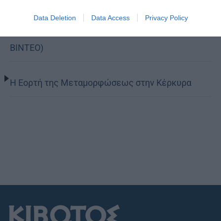
Η Καστοριά τίμησε τον προστάτη των παιδιών
Data Deletion
Data Access
Privacy Policy
της, Άγιο Νικάνορα τον Θαυματουργό (ΦΩΤΟ-
ΒΙΝΤΕΟ)
Η Εορτή της Μεταμορφώσεως στην Κέρκυρα