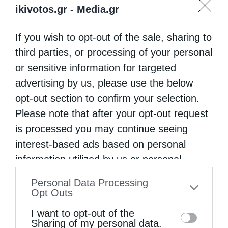
ikivotos.gr -
Media.gr
If you wish to opt-out of the sale, sharing to
third parties, or processing of your personal
or sensitive information for targeted
advertising by us, please use the below
opt-out section to confirm your selection.
Please note that after your opt-out request
is processed you may continue seeing
interest-based ads based on personal
information utilized by us or personal
information disclosed to third parties prior
Personal Data Processing
to your opt-out. You may separately opt-out
Opt Outs
of the further disclosure of your personal
I want to opt-out of the
information by third parties on the IAB’s list
Sharing of my personal data.