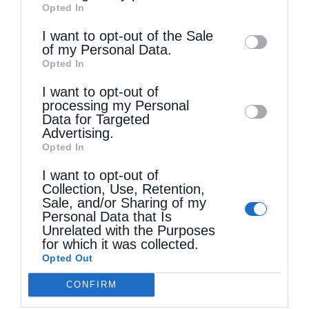
Opted In
of downstream participants. This
information may also be disclosed by us to
I want to opt-out of the Sale
of my Personal Data.
third parties on the
IAB’s List of
Opted In
Downstream Participants
that may further
I want to opt-out of
disclose it to other third parties.
Τελευταία άρθρα
processing my Personal
Data for Targeted
Advertising.
Opted In
Μακριά από τον Χριστό
I want to opt-out of
Collection, Use, Retention,
Sale, and/or Sharing of my
Η Εορτή του Αγίου Καλλινίκου στην Καστοριά
Personal Data that Is
(ΦΩΤΟ)
Unrelated with the Purposes
for which it was collected.
Opted Out
Να είσαι μακρόθυμος
CONFIRM