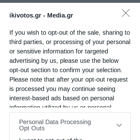
ikivotos.gr -
Media.gr
If you wish to opt-out of the sale, sharing to
third parties, or processing of your personal
or sensitive information for targeted
advertising by us, please use the below
opt-out section to confirm your selection.
Please note that after your opt-out request
is processed you may continue seeing
interest-based ads based on personal
information utilized by us or personal
information disclosed to third parties prior
Personal Data Processing
to your opt-out. You may separately opt-out
Opt Outs
of the further disclosure of your personal