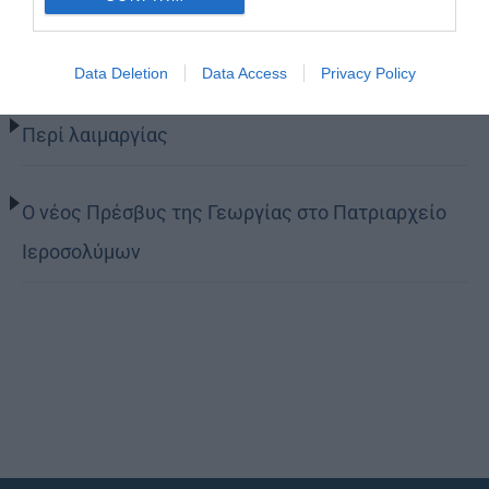
Η Εορτή της Αγίας Άννης στα Ιεροσόλυμα
Data Deletion
Data Access
Privacy Policy
Περί λαιμαργίας
Ο νέος Πρέσβυς της Γεωργίας στο Πατριαρχείο
Ιεροσολύμων