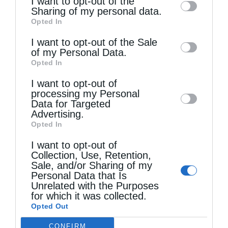
I want to opt-out of the
information by third parties on the IAB’s list
Sharing of my personal data.
Opted In
of downstream participants. This
information may also be disclosed by us to
I want to opt-out of the Sale
of my Personal Data.
third parties on the
IAB’s List of
Opted In
Downstream Participants
that may further
I want to opt-out of
disclose it to other third parties.
processing my Personal
Data for Targeted
Τελευταία άρθρα
Advertising.
Opted In
I want to opt-out of
Όταν είσαι ευλαβής
Collection, Use, Retention,
Sale, and/or Sharing of my
Personal Data that Is
Ο Νεαπόλεως στο Ιερό Παρεκκλήσι Αγίας
Unrelated with the Purposes
for which it was collected.
Παρασκευής Παλαιοκάστρου για το Μικρό
Opted Out
Παρακλητικό Κανόνα
CONFIRM