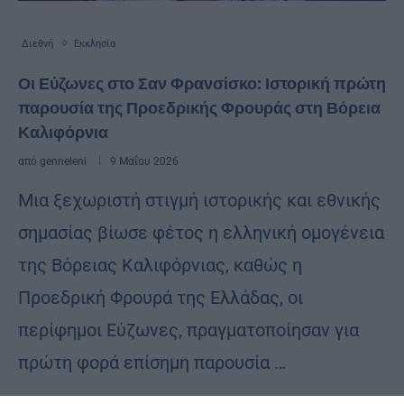
Διεθνή
Εκκλησία
Οι Εύζωνες στο Σαν Φρανσίσκο: Ιστορική πρώτη
παρουσία της Προεδρικής Φρουράς στη Βόρεια
Καλιφόρνια
από
genneleni
9 Μαΐου 2026
Μια ξεχωριστή στιγμή ιστορικής και εθνικής
σημασίας βίωσε φέτος η ελληνική ομογένεια
της Βόρειας Καλιφόρνιας, καθώς η
Προεδρική Φρουρά της Ελλάδας, οι
περίφημοι Εύζωνες, πραγματοποίησαν για
πρώτη φορά επίσημη παρουσία …