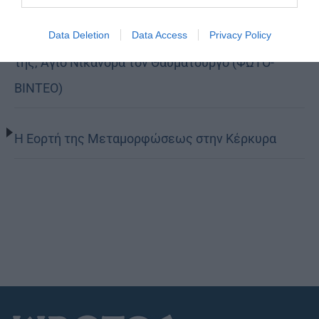
Η Καστοριά τίμησε τον προστάτη των παιδιών
Data Deletion
Data Access
Privacy Policy
της, Άγιο Νικάνορα τον Θαυματουργό (ΦΩΤΟ-
ΒΙΝΤΕΟ)
Η Εορτή της Μεταμορφώσεως στην Κέρκυρα