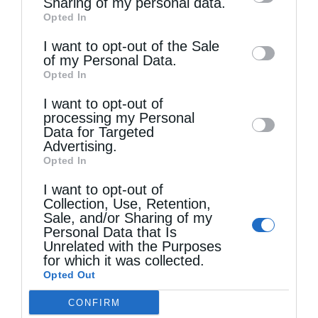
Sharing of my personal data.
Opted In
of downstream participants. This
information may also be disclosed by us to
I want to opt-out of the Sale
of my Personal Data.
third parties on the
IAB’s List of
Opted In
Downstream Participants
that may further
I want to opt-out of
disclose it to other third parties.
processing my Personal
Τελευταία άρθρα
Data for Targeted
Advertising.
Opted In
Μακριά από τον Χριστό
I want to opt-out of
Collection, Use, Retention,
Sale, and/or Sharing of my
Η Εορτή του Αγίου Καλλινίκου στην Καστοριά
Personal Data that Is
Unrelated with the Purposes
(ΦΩΤΟ)
for which it was collected.
Opted Out
Να είσαι μακρόθυμος
CONFIRM