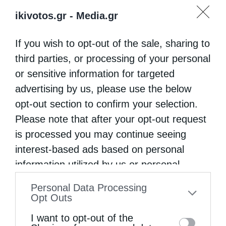
ikivotos.gr -
Media.gr
If you wish to opt-out of the sale, sharing to
third parties, or processing of your personal
or sensitive information for targeted
advertising by us, please use the below
opt-out section to confirm your selection.
Please note that after your opt-out request
is processed you may continue seeing
interest-based ads based on personal
information utilized by us or personal
information disclosed to third parties prior
Personal Data Processing
to your opt-out. You may separately opt-out
Opt Outs
of the further disclosure of your personal
I want to opt-out of the
information by third parties on the IAB’s list