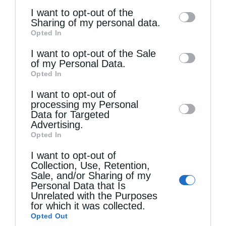
of the further disclosure of your personal
I want to opt-out of the
information by third parties on the IAB’s list
Sharing of my personal data.
Opted In
of downstream participants. This
information may also be disclosed by us to
I want to opt-out of the Sale
of my Personal Data.
third parties on the
IAB’s List of
Opted In
Downstream Participants
that may further
Τελευταία άρθρα
I want to opt-out of
disclose it to other third parties.
processing my Personal
Data for Targeted
Advertising.
Κακό και εκδίκηση
Opted In
I want to opt-out of
Collection, Use, Retention,
Χειροτονία Διακόνου από τον Αρχιεπίσκοπο
Sale, and/or Sharing of my
Αυστραλίας στην Ιερά Επισκοπή Χώρας
Personal Data that Is
Unrelated with the Purposes
for which it was collected.
Opted Out
Δημητριάδος Ιγνάτιος: «Ο Χριστός μάς έδειξε το