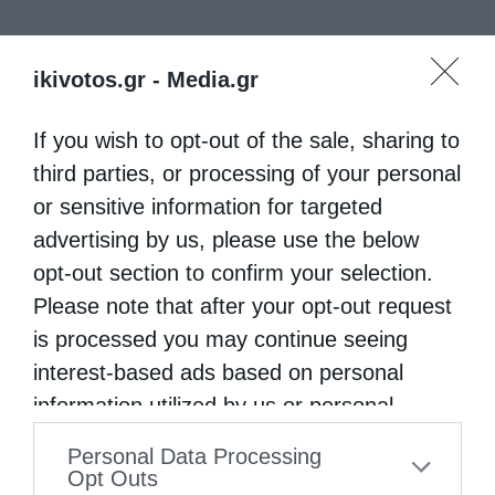
ikivotos.gr -
Media.gr
If you wish to opt-out of the sale, sharing to
third parties, or processing of your personal
or sensitive information for targeted
advertising by us, please use the below
opt-out section to confirm your selection.
Please note that after your opt-out request
is processed you may continue seeing
interest-based ads based on personal
information utilized by us or personal
information disclosed to third parties prior
Personal Data Processing
to your opt-out. You may separately opt-out
Opt Outs