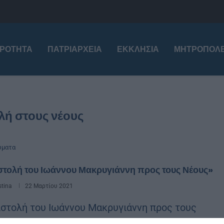
ΙΡΌΤΗΤΑ
ΠΑΤΡΙΑΡΧΕΊΑ
ΕΚΚΛΗΣΊΑ
ΜΗΤΡΟΠΌΛΕ
λή στους νέους
ώματα
στολή του Ιωάννου Μακρυγιάννη προς τους Νέους»
stina
22 Μαρτίου 2021
στολή του Ιωάννου Μακρυγιάννη προς τους