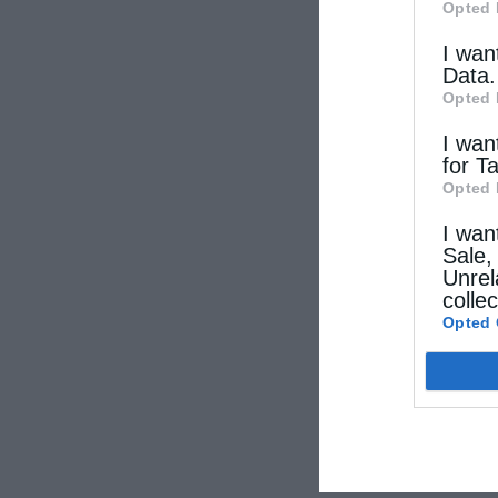
Opted 
I wan
Data.
Opted 
I wan
for T
Opted 
I wan
Sale,
Unrel
colle
Opted 