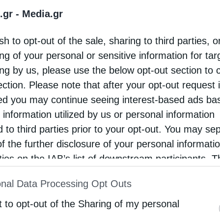
ς» « Άν θέλουμε το λίγο να γένη μεγάλο, πρέπει
.gr -
Media.gr
ατρεύωμεν Θεόν, να αγαπάμε πατρίδα * νάχωμεν
* τα παιδιά μας να …
sh to opt-out of the sale, sharing to third parties, o
ng of your personal or sensitive information for ta
ing by us, please use the below opt-out section to 
ection. Please note that after your opt-out request 
d you may continue seeing interest-based ads ba
 information utilized by us or personal information
d to third parties prior to your opt-out. You may se
of the further disclosure of your personal informati
rties on the IAB’s list of downstream participants. T
ion may also be disclosed by us to third parties on
nal Data Processing Opt Outs
st of Downstream Participants
that may further discl
rd parties.
t to opt-out of the Sharing of my personal