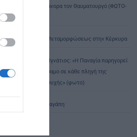
της, Άγιο Νικάνορα τον Θαυματουργό (ΦΩΤΟ-
ΒΙΝΤΕΟ)
Η Εορτή της Μεταμορφώσεως στην Κέρκυρα
Δημητριάδος Ιγνάτιος: «Η Παναγία παρηγορεί
και δίνει βάλσαμο σε κάθε πληγή της
ανθρώπινης ψυχής» (φωτο)
Χριστοφόρος αγάπη