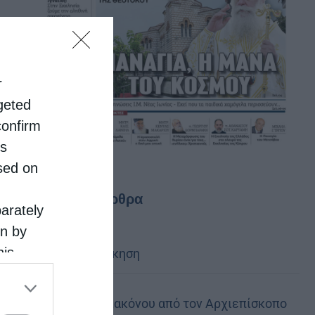
r
rgeted
confirm
is
sed on
Τελευταία άρθρα
parately
on by
his
Κακό και εκδίκηση
 the
ose it to
Χειροτονία Διακόνου από τον Αρχιεπίσκοπο