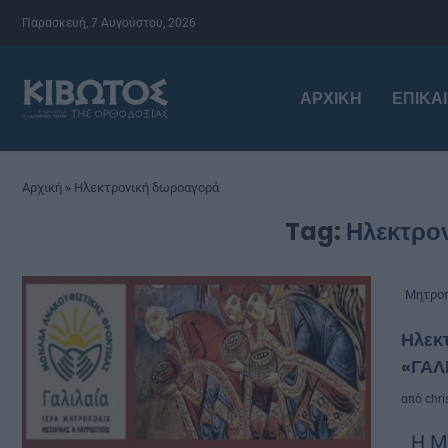
Παρασκευή, 7 Αυγούστου, 2026
ΑΡΧΙΚΉ
ΕΠΙΚΑ
Αρχική
»
Ηλεκτρονική δωροαγορά
Tag:
Ηλεκτρο
Μητροπ
Ηλεκ
«ΓΑΛ
από
chri
Η Μο