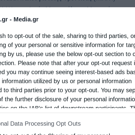
ΙΛΑΙΑ» της Ιεράς Μητροπόλεως Μεσογαίας και
.gr -
Media.gr
εωτικής, που φροντίζει σωματικά, ψυχικά,
νικά και πνευματικά ασθενείς και τις
sh to opt-out of the sale, sharing to third parties, o
γένειές τους, διοργανώνει ηλεκτρονική
ng of your personal or sensitive information for ta
τουγεννιάτικη δωρoαγορά το διήμερο …
ing by us, please use the below opt-out section to 
ection. Please note that after your opt-out request 
d you may continue seeing interest-based ads ba
 information utilized by us or personal information
d to third parties prior to your opt-out. You may se
of the further disclosure of your personal informati
rties on the IAB’s list of downstream participants. T
ion may also be disclosed by us to third parties on
nal Data Processing Opt Outs
st of Downstream Participants
that may further discl