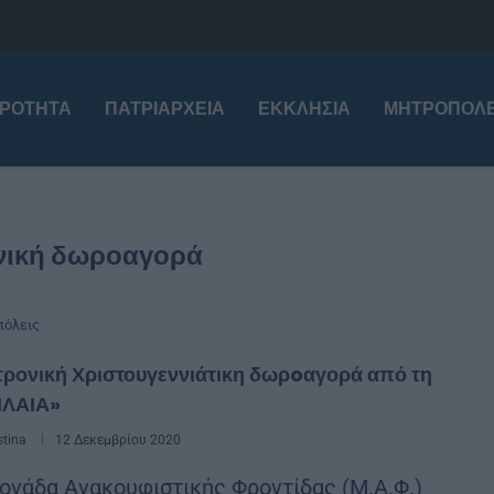
ΙΡΌΤΗΤΑ
ΠΑΤΡΙΑΡΧΕΊΑ
ΕΚΚΛΗΣΊΑ
ΜΗΤΡΟΠΌΛΕ
νική δωροαγορά
όλεις
τρονική Χριστουγεννιάτικη δωρoαγορά από τη
ΙΛΑΙΑ»
stina
12 Δεκεμβρίου 2020
νάδα Ανακουφιστικής Φροντίδας (Μ.Α.Φ.)