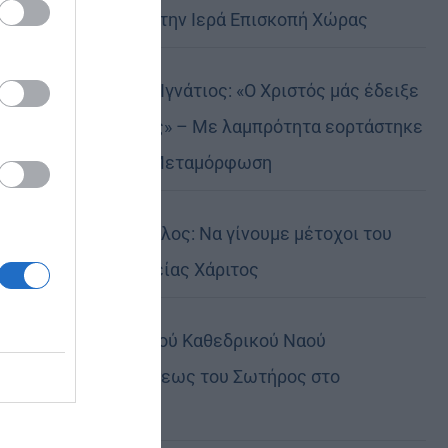
Αυστραλίας στην Ιερά Επισκοπή Χώρας
Δημητριάδος Ιγνάτιος: «Ο Χριστός μάς έδειξε
το μέλλον μας» – Με λαμπρότητα εορτάστηκε
στον Βόλο η Μεταμόρφωση
Κορίνθου Παύλος: Να γίνουμε μέτοχοι του
φωτός της Θείας Χάριτος
Πανήγυρη Ιερού Καθεδρικού Ναού
Μεταμορφώσεως του Σωτήρος στο
Αρκαλοχώρι