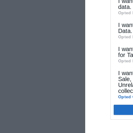
other thi
I wan
data.
Opted 
I wan
Data.
Opted 
I wan
for T
Opted 
I wan
Sale,
Unrel
colle
Opted 