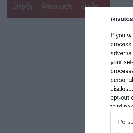
«ΓΑΛ
ikivotos
Λαυρ
κοινω
If you wi
οικο
processi
Χρισ
advertis
your sel
processe
personal
disclose
opt-out 
third pa
informat
Perso
IAB’s Li