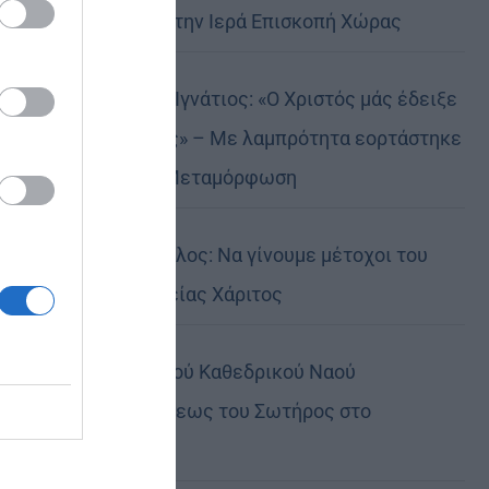
Αυστραλίας στην Ιερά Επισκοπή Χώρας
Δημητριάδος Ιγνάτιος: «Ο Χριστός μάς έδειξε
το μέλλον μας» – Με λαμπρότητα εορτάστηκε
στον Βόλο η Μεταμόρφωση
Κορίνθου Παύλος: Να γίνουμε μέτοχοι του
φωτός της Θείας Χάριτος
Πανήγυρη Ιερού Καθεδρικού Ναού
Μεταμορφώσεως του Σωτήρος στο
Αρκαλοχώρι