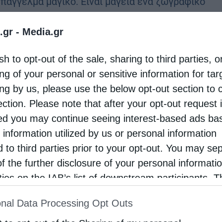
επάγγελμα μαγικό. Είναι μαγεία ένα ζωγραφικό
, μια παράσταση, ξεχασμένα στη λήθη, να
.gr -
Media.gr
κουν το φως. Να τα αποκαλύπτεις, να …
sh to opt-out of the sale, sharing to third parties, o
ng of your personal or sensitive information for ta
ing by us, please use the below opt-out section to 
ection. Please note that after your opt-out request 
d you may continue seeing interest-based ads ba
 information utilized by us or personal information
d to third parties prior to your opt-out. You may se
of the further disclosure of your personal informati
rties on the IAB’s list of downstream participants. T
ion may also be disclosed by us to third parties on
nal Data Processing Opt Outs
st of Downstream Participants
that may further discl