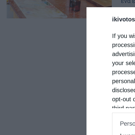
ένα 
έργο
ikivotos
βρίσ
If you wi
processi
advertis
your sel
processe
personal
disclose
opt-out 
third pa
informat
Perso
IAB’s Li