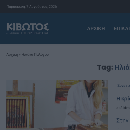
Παρασκευή, 7 Αυγούστου, 2026
ΑΡΧΙΚΉ
ΕΠΙΚΑ
Αρχική
»
Ηλιάνα Παλόγου
Tag:
Ηλι
Συνεντ
Η κρί
από
kivo
Στην