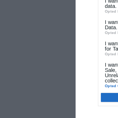
other thi
I wan
data.
Opted 
I wan
Data.
Opted 
I wan
for T
Opted 
I wan
Sale,
Unrel
colle
Opted 