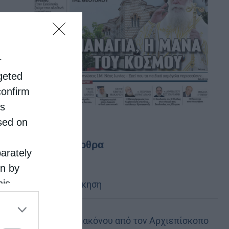
r
rgeted
confirm
is
sed on
Τελευταία άρθρα
parately
on by
his
Κακό και εκδίκηση
 the
ose it to
Χειροτονία Διακόνου από τον Αρχιεπίσκοπο