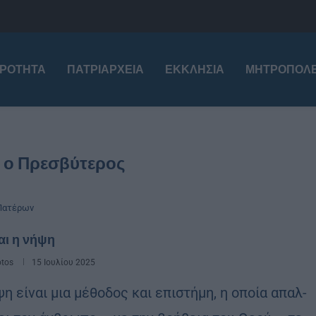
ΙΡΌΤΗΤΑ
ΠΑΤΡΙΑΡΧΕΊΑ
ΕΚΚΛΗΣΊΑ
ΜΗΤΡΟΠΌΛΕ
 ο Πρεσβύτερος
Πατέρων
ναι η νήψη
otos
15 Ιουλίου 2025
η εί­ναι μια μέ­θο­δος και επι­στή­μη, η οποία απαλ­