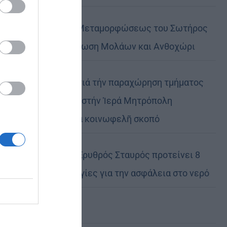
Η εορτή της Μεταμορφώσεως του Σωτήρος
σε Μεταμόρφωση Μολάων και Ανθοχώρι
Εὐχαριστίες γιά τήν παραχώρηση τμήματος
στρατοπέδου στήν Ἱερά Μητρόπολη
Καστορίας γιά κοινωφελῆ σκοπό
Ο Ελληνικός Ερυθρός Σταυρός προτείνει 8
χρήσιμες οδηγίες για την ασφάλεια στο νερό
Ο θείος έρως