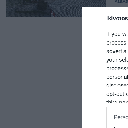
λάσ­σ
λεί­ω
ikivotos
ρά έρ
If you wi
processi
advertis
your sel
processe
personal
disclose
opt-out 
third pa
informat
Perso
IAB’s Li