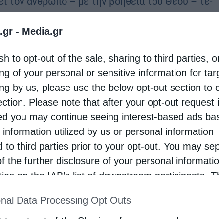
ει τον άν­θρω­πο – με την βο­ή­θεια του Θεού – τε­
ς από εμ­πα­θείς σκέ­ψεις και λό­γους και από πο­νη­
.gr -
Media.gr
γα, αν …
sh to opt-out of the sale, sharing to third parties, o
ng of your personal or sensitive information for ta
ing by us, please use the below opt-out section to 
ection. Please note that after your opt-out request 
d you may continue seeing interest-based ads ba
 information utilized by us or personal information
d to third parties prior to your opt-out. You may se
of the further disclosure of your personal informati
rties on the IAB’s list of downstream participants. T
ion may also be disclosed by us to third parties on
nal Data Processing Opt Outs
st of Downstream Participants
that may further discl