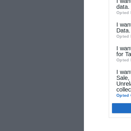
other thi
I wan
data.
Opted 
I wan
Data.
Opted 
I wan
for T
Opted 
I wan
Sale,
Unrel
colle
Opted 