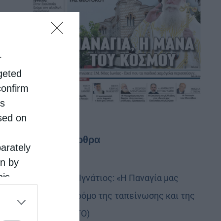
r
rgeted
confirm
is
sed on
Τελευταία άρθρα
parately
on by
his
Δημητριάδος Ιγνάτιος: «Η Παναγία μας
 the
δείχνει τον δρόμο της ταπείνωσης και της
ose it to
σιωπής» (ΦΩΤΟ)