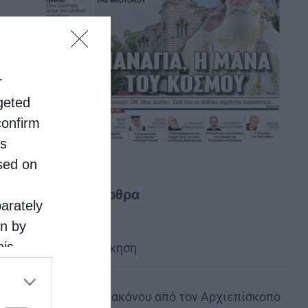
r
rgeted
confirm
is
sed on
Τελευταία άρθρα
parately
on by
his
Κακό και εκδίκηση
 the
ose it to
Χειροτονία Διακόνου από τον Αρχιεπίσκοπο