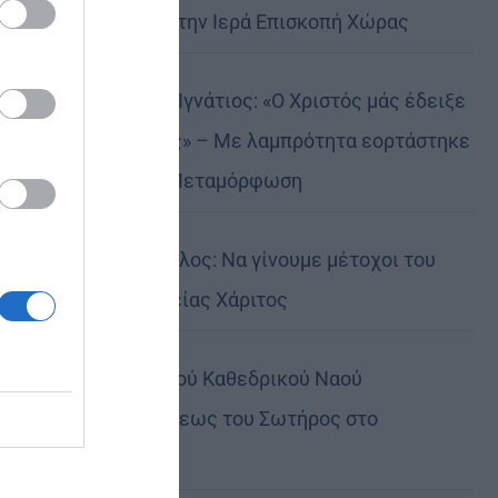
Αυστραλίας στην Ιερά Επισκοπή Χώρας
Δημητριάδος Ιγνάτιος: «Ο Χριστός μάς έδειξε
το μέλλον μας» – Με λαμπρότητα εορτάστηκε
στον Βόλο η Μεταμόρφωση
Κορίνθου Παύλος: Να γίνουμε μέτοχοι του
φωτός της Θείας Χάριτος
Πανήγυρη Ιερού Καθεδρικού Ναού
Μεταμορφώσεως του Σωτήρος στο
Αρκαλοχώρι