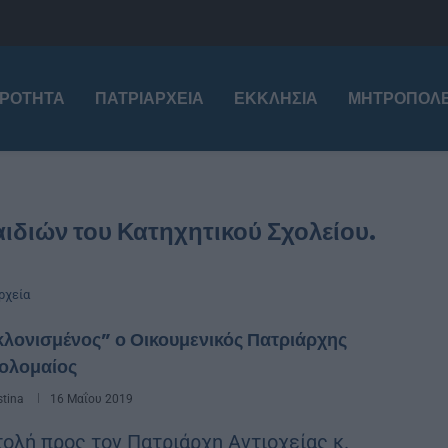
ΙΡΌΤΗΤΑ
ΠΑΤΡΙΑΡΧΕΊΑ
ΕΚΚΛΗΣΊΑ
ΜΗΤΡΟΠΌΛΕ
ιδιών του Κατηχητικού Σχολείου.
ρχεία
λονισμένος” ο Οικουμενικός Πατριάρχης
ολομαίος
stina
16 Μαΐου 2019
τολή προς τον Πατριάρχη Αντιοχείας κ.