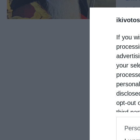
Ιωάν
ikivotos
Βαρθ
λύπη
If you wi
Αγίω
processi
advertis
your sel
processe
personal
disclose
opt-out 
third pa
informat
Perso
IAB’s Li