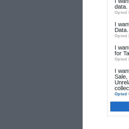
other thi
I wan
data.
Opted 
I wan
Data.
Opted 
I wan
for T
Opted 
I wan
Sale,
Unrel
colle
Opted 