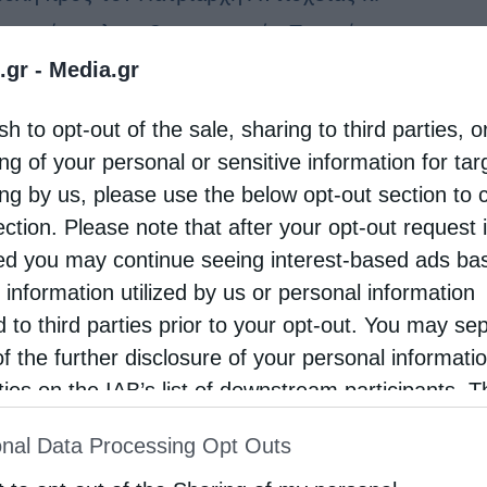
νη απέστειλε ο Οικουμενικός Πατριάρχης κ.
.gr -
Media.gr
ολομαίος, στην οποία εξέφρασε την βαθειά του
 για την τρομοκρατική επίθεση στον Ιερό Ναό των
sh to opt-out of the sale, sharing to third parties, o
ν Αποστόλων Πέτρου και Παύλου της …
ng of your personal or sensitive information for ta
ing by us, please use the below opt-out section to 
ection. Please note that after your opt-out request 
d you may continue seeing interest-based ads ba
 information utilized by us or personal information
d to third parties prior to your opt-out. You may se
of the further disclosure of your personal informati
rties on the IAB’s list of downstream participants. T
ion may also be disclosed by us to third parties on
nal Data Processing Opt Outs
st of Downstream Participants
that may further discl